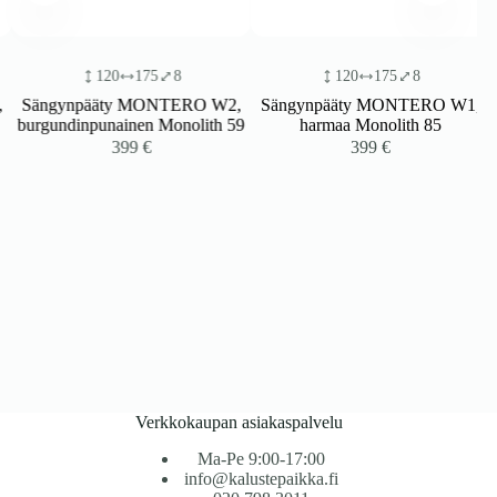
120
175
8
120
175
8
Sängynpääty MONTERO W2,
Sängynpääty MONTERO W1,
burgundinpunainen Monolith 59
harmaa Monolith 85
399
€
399
€
Verkkokaupan asiakaspalvelu
Ma-Pe 9:00-17:00
info@kalustepaikka.fi