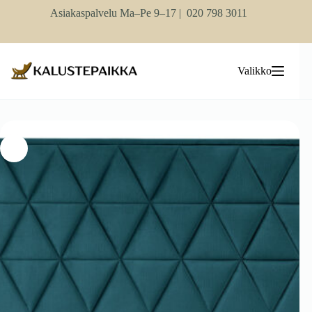
Skip
Asiakaspalvelu Ma–Pe 9–17 |
020 798 3011
to
content
Valikko