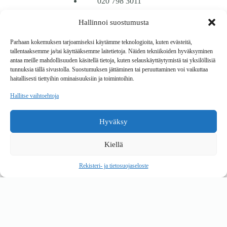
020 798 3011
Hallinnoi suostumusta
Tavarantoimitus / Maksutavat
Toimitustavat
Parhaan kokemuksen tarjoamiseksi käytämme teknologioita, kuten evästeitä,
Maksutavat
tallentaaksemme ja/tai käyttääksemme laitetietoja. Näiden tekniikoiden hyväksyminen
Vaihto ja palautus
antaa meille mahdollisuuden käsitellä tietoja, kuten selauskäyttäytymistä tai yksilöllisiä
Reklamaatiot
tunnuksia tällä sivustolla. Suostumuksen jättäminen tai peruuttaminen voi vaikuttaa
haitallisesti tiettyihin ominaisuuksiin ja toimintoihin.
Tietoa
Hallitse vaihtoehtoja
Meistä
Rekisteri- ja tietosuojaseloste
Hyväksy
Copyright © 2026 Kalustepaikka
Kiellä
Verkkokauppa
Verkkokumppani Gramet
Rekisteri- ja tietosuojaseloste
Ostoskori