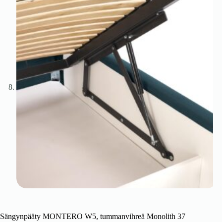
Sängynpääty MONTERO W5, tummanvihreä Monolith 37