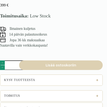
399
€
Toimitusaika:
Low Stock
Ilmainen kuljetus
14 päivän palautusoikeus
Jopa 36 kk maksuaikaa
Saatavilla vain verkkokaupasta!
Sängynpääty
Lisää ostoskoriin
MONTERO
W5,
tummanvihreä
Monolith
+
KYSY TUOTTEESTA
37
määrä
+
TOIMITUS