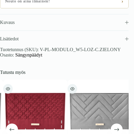
›
Nouto on aina ilmainen!
Kuvaus
Lisätiedot
Tuotetunnus (SKU):
V-PL-MODULO_W5-LOZ-C.ZIELONY
Osasto:
Sängynpäädyt
Tutustu myös