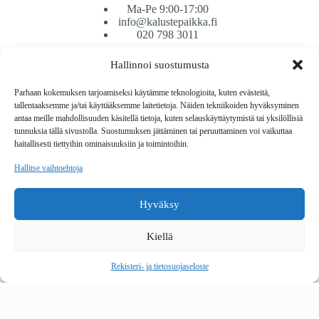
Ma-Pe 9:00-17:00
info@kalustepaikka.fi
020 798 3011
Hallinnoi suostumusta
Tavarantoimitus / Maksutavat
Toimitustavat
Parhaan kokemuksen tarjoamiseksi käytämme teknologioita, kuten evästeitä,
Maksutavat
tallentaaksemme ja/tai käyttääksemme laitetietoja. Näiden tekniikoiden hyväksyminen
Vaihto ja palautus
antaa meille mahdollisuuden käsitellä tietoja, kuten selauskäyttäytymistä tai yksilöllisiä
Reklamaatiot
tunnuksia tällä sivustolla. Suostumuksen jättäminen tai peruuttaminen voi vaikuttaa
haitallisesti tiettyihin ominaisuuksiin ja toimintoihin.
Tietoa
Hallitse vaihtoehtoja
Meistä
Rekisteri- ja tietosuojaseloste
Hyväksy
Copyright © 2026 Kalustepaikka
Kiellä
Verkkokauppa
Verkkokumppani Gramet
Rekisteri- ja tietosuojaseloste
Ostoskori