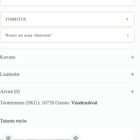
+
TOIMITUS
›
Nouto on aina ilmainen!
Kuvaus
Lisätiedot
Arviot (0)
Tuotetunnus (SKU):
10759
Osasto:
Vuodesohvat
Tutustu myös