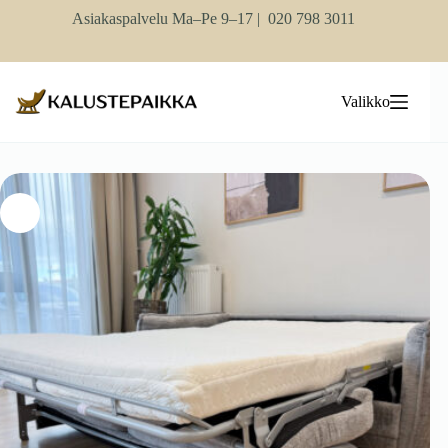
Skip
Asiakaspalvelu Ma–Pe 9–17 |
020 798 3011
to
content
Valikko