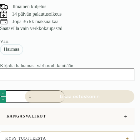
Ilmainen kuljetus
14 päivän palautusoikeus
Jopa 36 kk maksuaikaa
Saatavilla vain verkkokaupasta!
Väri
Harmaa
Kirjoita haluamasi värikoodi kenttään
Vuodesohva
Lisää ostoskoriin
Toronto
patjalla
-
harmaa
KANGASVALIKOT
määrä
+
KYSY TUOTTEESTA