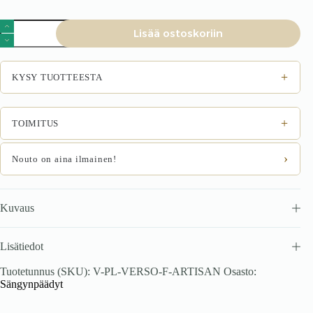
VERSO
Lisää ostoskoriin
F
moduuli,
sänky,
käsityömäinen
+
KYSY TUOTTEESTA
tammi
määrä
+
TOIMITUS
›
Nouto on aina ilmainen!
Kuvaus
Lisätiedot
Tuotetunnus (SKU):
V-PL-VERSO-F-ARTISAN
Osasto:
Sängynpäädyt