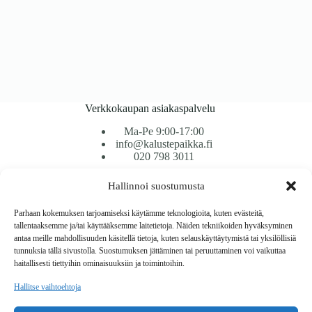
Verkkokaupan asiakaspalvelu
Ma-Pe 9:00-17:00
info@kalustepaikka.fi
020 798 3011
Hallinnoi suostumusta
Tavarantoimitus / Maksutavat
Toimitustavat
Parhaan kokemuksen tarjoamiseksi käytämme teknologioita, kuten evästeitä,
Maksutavat
tallentaaksemme ja/tai käyttääksemme laitetietoja. Näiden tekniikoiden hyväksyminen
Vaihto ja palautus
antaa meille mahdollisuuden käsitellä tietoja, kuten selauskäyttäytymistä tai yksilöllisiä
Reklamaatiot
tunnuksia tällä sivustolla. Suostumuksen jättäminen tai peruuttaminen voi vaikuttaa
haitallisesti tiettyihin ominaisuuksiin ja toimintoihin.
Tietoa
Hallitse vaihtoehtoja
Meistä