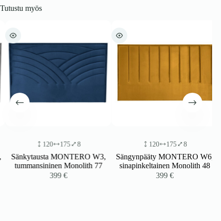
Tutustu myös
120
175
8
120
175
8
Sänkytausta MONTERO W3,
Sängynpääty MONTERO W6,
tummansininen Monolith 77
sinapinkeltainen Monolith 48
399
€
399
€