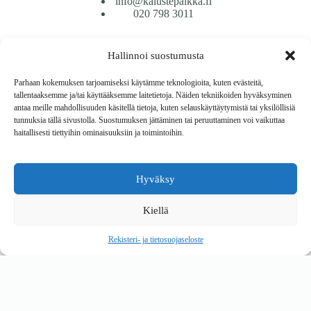
info@kalustepaikka.fi
020 798 3011
Tavarantoimitus / Maksutavat
Hallinnoi suostumusta
Toimitustavat
Maksutavat
Parhaan kokemuksen tarjoamiseksi käytämme teknologioita, kuten evästeitä,
Vaihto ja palautus
tallentaaksemme ja/tai käyttääksemme laitetietoja. Näiden tekniikoiden hyväksyminen
Reklamaatiot
antaa meille mahdollisuuden käsitellä tietoja, kuten selauskäyttäytymistä tai yksilöllisiä
tunnuksia tällä sivustolla. Suostumuksen jättäminen tai peruuttaminen voi vaikuttaa
haitallisesti tiettyihin ominaisuuksiin ja toimintoihin.
Tietoa
Meistä
Rekisteri- ja tietosuojaseloste
Hyväksy
Copyright © 2026 Kalustepaikka
Kiellä
Verkkokauppa
Verkkokumppani Gramet
Rekisteri- ja tietosuojaseloste
Ostoskori