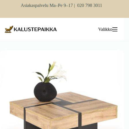
Skip
Asiakaspalvelu Ma–Pe 9–17 |
020 798 3011
to
content
Valikko