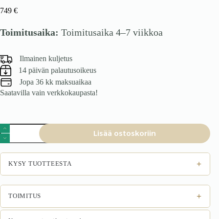
749
€
Toimitusaika:
Toimitusaika 4–7 viikkoa
Ilmainen kuljetus
14 päivän palautusoikeus
Jopa 36 kk maksuaikaa
Saatavilla vain verkkokaupasta!
SEVILLA
Lisää ostoskoriin
S,
c.tabel,
käsitöö
tamme
+
KYSY TUOTTEESTA
/
must
määrä
+
TOIMITUS