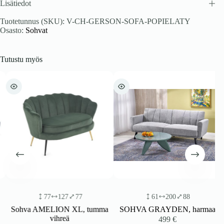
Lisätiedot
Tuotetunnus (SKU):
V-CH-GERSON-SOFA-POPIELATY
Osasto:
Sohvat
Tutustu myös
77
127
77
61
200
88
Sohva AMELION XL, tumma
SOHVA GRAYDEN, harmaa
vihreä
499
€