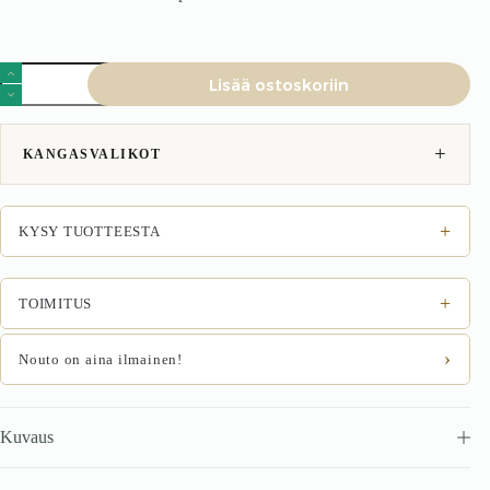
SOHVA
Lisää ostoskoriin
GARSON,
tumbaga
/
harmaa
KANGASVALIKOT
määrä
+
KYSY TUOTTEESTA
+
TOIMITUS
›
Nouto on aina ilmainen!
Kuvaus