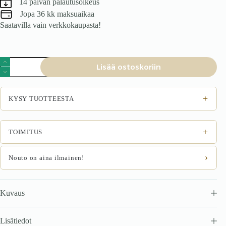
14 päivän palautusoikeus
Jopa 36 kk maksuaikaa
Saatavilla vain verkkokaupasta!
Nojatuoli
Lisää ostoskoriin
Sohva
sinapinkeltainen
määrä
+
KYSY TUOTTEESTA
+
TOIMITUS
›
Nouto on aina ilmainen!
Kuvaus
Lisätiedot