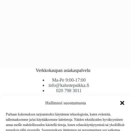
Verkkokaupan asiakaspalvelu
Ma-Pe 9:00-17:00
info@kalustepaikka.fi
020 798 3011
Hallinnoi suostumusta
Tavarantoimitus / Maksutavat
Toimitustavat
Parhaan kokemuksen tarjoamiseksi käytämme teknologioita, kuten evästeitä,
Maksutavat
tallentaaksemme ja/tai käyttääksemme laitetietoja. Näiden tekniikoiden hyväksyminen
Vaihto ja palautus
antaa meille mahdollisuuden käsitellä tietoja, kuten selauskäyttäytymistä tai yksilöllisiä
Reklamaatiot
tunnuksia tällä sivustolla. Suostumuksen jättäminen tai peruuttaminen voi vaikuttaa