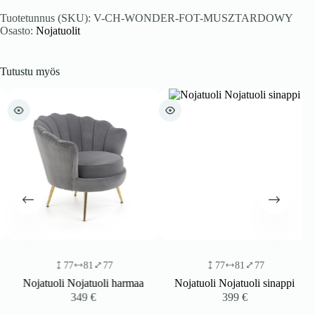
Tuotetunnus (SKU):
V-CH-WONDER-FOT-MUSZTARDOWY
Osasto:
Nojatuolit
Tutustu myös
77
81
77
77
81
77
Nojatuoli Nojatuoli harmaa
Nojatuoli Nojatuoli sinappi
349
€
399
€