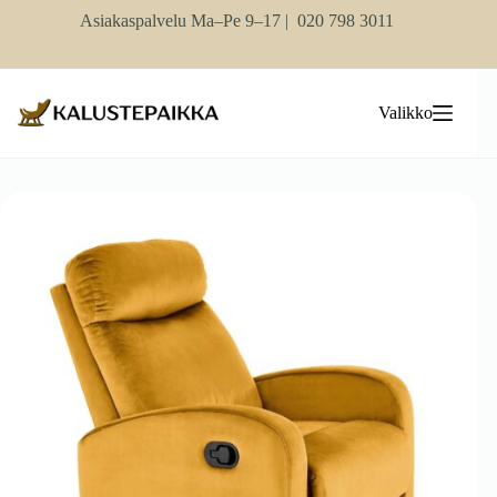
Skip
Asiakaspalvelu Ma–Pe 9–17 |
020 798 3011
to
content
Valikko