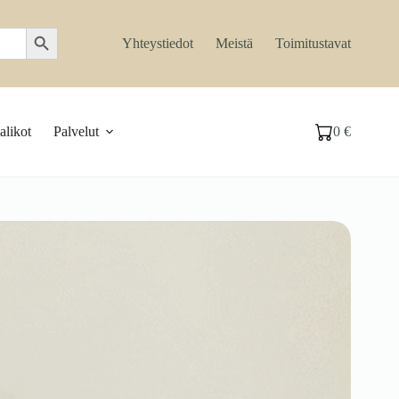
Search Button
Yhteystiedot
Meistä
Toimitustavat
likot
Palvelut
0
€
Ostoskori