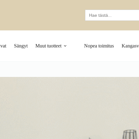
Search
for:
vat
Sängyt
Muut tuotteet
Nopea toimitus
Kangasva