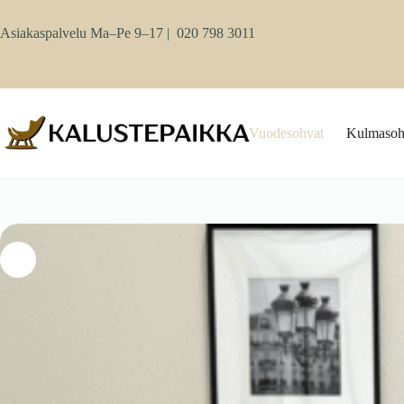
Skip
to
Asiakaspalvelu Ma–Pe 9–17 |
020 798 3011
content
Vuodesohvat
Kulmasoh