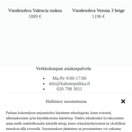
Vuodesohva Valencia ruskea
Vuodesohva Verona 3 beige
1889
€
1196
€
Verkkokaupan asiakaspalvelu
Ma-Pe 9:00-17:00
info@kalustepaikka.fi
020 798 3011
Hallinnoi suostumusta
Tavarantoimitus / Maksutavat
Toimitustavat
Parhaan kokemuksen tarjoamiseksi käytämme teknologioita, kuten evästeitä,
Maksutavat
tallentaaksemme ja/tai käyttääksemme laitetietoja. Näiden tekniikoiden hyväksyminen
Vaihto ja palautus
antaa meille mahdollisuuden käsitellä tietoja, kuten selauskäyttäytymistä tai yksilöllisiä
Reklamaatiot
tunnuksia tällä sivustolla. Suostumuksen jättäminen tai peruuttaminen voi vaikuttaa