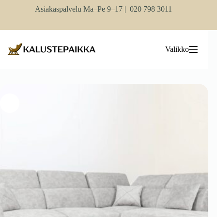
Skip
Asiakaspalvelu Ma–Pe 9–17 |
020 798 3011
to
content
Valikko