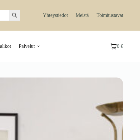
Search Button
Yhteystiedot
Meistä
Toimitustavat
likot
Palvelut
0
€
Ostoskori