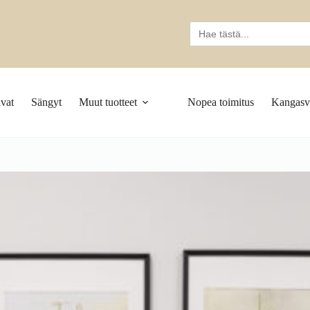
Search
for:
vat
Sängyt
Muut tuotteet
Nopea toimitus
Kangasva