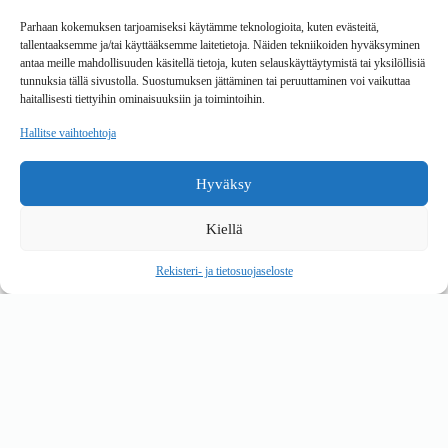
Toimitustavat
Parhaan kokemuksen tarjoamiseksi käytämme teknologioita, kuten evästeitä,
Maksutavat
tallentaaksemme ja/tai käyttääksemme laitetietoja. Näiden tekniikoiden hyväksyminen
Vaihto ja palautus
antaa meille mahdollisuuden käsitellä tietoja, kuten selauskäyttäytymistä tai yksilöllisiä
Reklamaatiot
tunnuksia tällä sivustolla. Suostumuksen jättäminen tai peruuttaminen voi vaikuttaa
haitallisesti tiettyihin ominaisuuksiin ja toimintoihin.
Tietoa
Hallitse vaihtoehtoja
Meistä
Rekisteri- ja tietosuojaseloste
Hyväksy
Copyright © 2026 Kalustepaikka
Kiellä
Verkkokauppa
Verkkokumppani Gramet
Rekisteri- ja tietosuojaseloste
Ostoskori