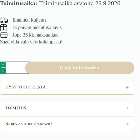
Toimitusaika:
Toimitusaika arviolta 28.9.2026
Ilmainen kuljetus
14 päivän palautusoikeus
Jopa 36 kk maksuaikaa
Saatavilla vain verkkokaupasta!
Sohvapöytä
Lisää ostoskoriin
BELMONA,
tammi
määrä
+
KYSY TUOTTEESTA
+
TOIMITUS
›
Nouto on aina ilmainen!