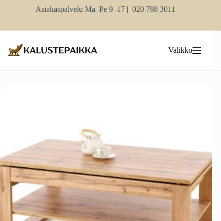
Skip
Asiakaspalvelu Ma–Pe 9–17 |
020 798 3011
to
content
Valikko