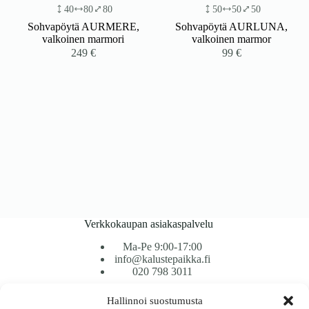
40
80
80
50
50
50
Sohvapöytä AURMERE,
Sohvapöytä AURLUNA,
valkoinen marmori
valkoinen marmor
249
€
99
€
Verkkokaupan asiakaspalvelu
Ma-Pe 9:00-17:00
info@kalustepaikka.fi
020 798 3011
Hallinnoi suostumusta
Tavarantoimitus / Maksutavat