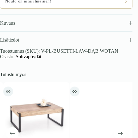
›
Nouto on aina ilmainen!
Kuvaus
Lisätiedot
Tuotetunnus (SKU):
V-PL-BUSETTI-LAW-DĄB WOTAN
Osasto:
Sohvapöydät
Tutustu myös