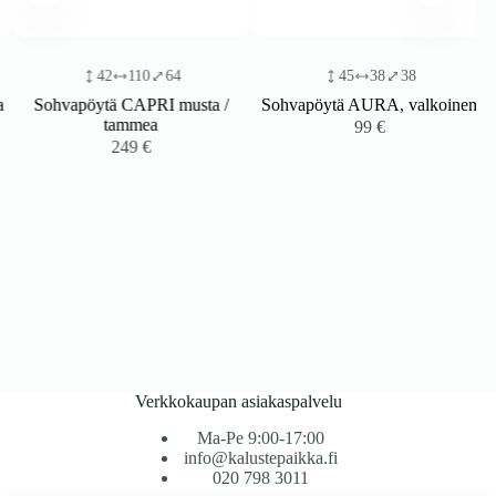
42
110
64
45
38
38
Sohvapöytä CAPRI musta /
Sohvapöytä AURA, valkoinen
tammea
99
€
249
€
Verkkokaupan asiakaspalvelu
Ma-Pe 9:00-17:00
info@kalustepaikka.fi
020 798 3011