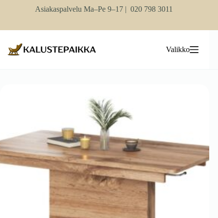
Skip
Asiakaspalvelu Ma–Pe 9–17 |
020 798 3011
to
content
Valikko