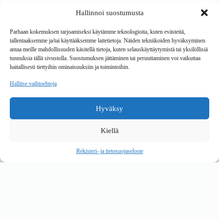
Hallinnoi suostumusta
Tavarantoimitus / Maksutavat
Toimitustavat
Parhaan kokemuksen tarjoamiseksi käytämme teknologioita, kuten evästeitä,
Maksutavat
tallentaaksemme ja/tai käyttääksemme laitetietoja. Näiden tekniikoiden hyväksyminen
Vaihto ja palautus
antaa meille mahdollisuuden käsitellä tietoja, kuten selauskäyttäytymistä tai yksilöllisiä
Reklamaatiot
tunnuksia tällä sivustolla. Suostumuksen jättäminen tai peruuttaminen voi vaikuttaa
haitallisesti tiettyihin ominaisuuksiin ja toimintoihin.
Tietoa
Hallitse vaihtoehtoja
Meistä
Rekisteri- ja tietosuojaseloste
Hyväksy
Copyright © 2026 Kalustepaikka
Kiellä
Verkkokauppa
Verkkokumppani Gramet
Rekisteri- ja tietosuojaseloste
Ostoskori