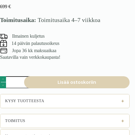
699
€
Toimitusaika:
Toimitusaika 4–7 viikkoa
Ilmainen kuljetus
14 päivän palautusoikeus
Jopa 36 kk maksuaikaa
Saatavilla vain verkkokaupasta!
Sohvapöytä
Lisää ostoskoriin
BUSETTI,
wotani
tammi
määrä
+
KYSY TUOTTEESTA
+
TOIMITUS