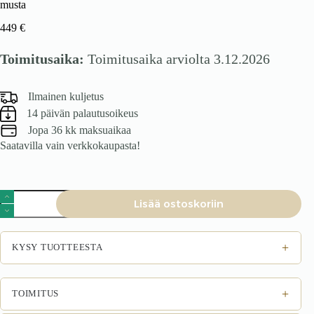
musta
449
€
Toimitusaika:
Toimitusaika arviolta 3.12.2026
Ilmainen kuljetus
14 päivän palautusoikeus
Jopa 36 kk maksuaikaa
Saatavilla vain verkkokaupasta!
Sohvapöytä
Lisää ostoskoriin
FLAMINGO,
must
marmor
/
+
KYSY TUOTTEESTA
valkoinen
marmor
/
musta
+
TOIMITUS
määrä