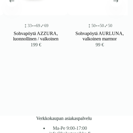
33
69
69
50
50
50
Sohvapöytä AZZURA,
Sohvapöytä AURLUNA,
luonnollinen / valkoinen
valkoinen marmor
199
€
99
€
Verkkokaupan asiakaspalvelu
Ma-Pe 9:00-17:00