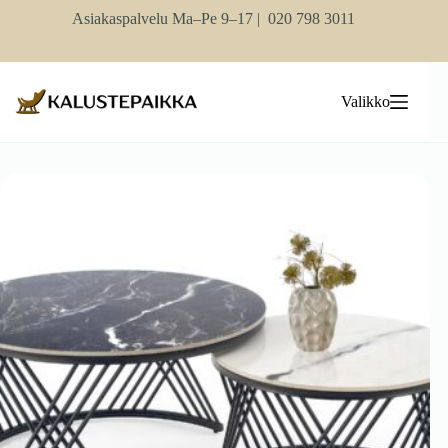
Skip
Asiakaspalvelu Ma–Pe 9–17 |
020 798 3011
to
content
Valikko