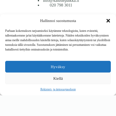
info@kalustepaikka.fi
020 798 3011
Tavarantoimitus / Maksutavat
Hallinnoi suostumusta
Toimitustavat
Maksutavat
Parhaan kokemuksen tarjoamiseksi käytämme teknologioita, kuten evästeitä,
Vaihto ja palautus
tallentaaksemme ja/tai käyttääksemme laitetietoja. Näiden tekniikoiden hyväksyminen
Reklamaatiot
antaa meille mahdollisuuden käsitellä tietoja, kuten selauskäyttäytymistä tai yksilöllisiä
tunnuksia tällä sivustolla. Suostumuksen jättäminen tai peruuttaminen voi vaikuttaa
haitallisesti tiettyihin ominaisuuksiin ja toimintoihin.
Tietoa
Meistä
Rekisteri- ja tietosuojaseloste
Hyväksy
Copyright © 2026 Kalustepaikka
Kiellä
Verkkokauppa
Verkkokumppani Gramet
Rekisteri- ja tietosuojaseloste
Ostoskori