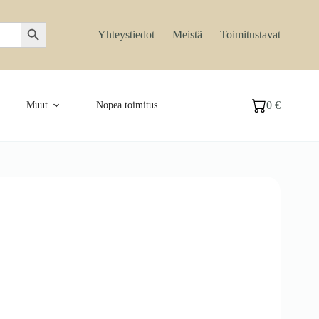
Search Button
Yhteystiedot
Meistä
Toimitustavat
0
€
Muut
Nopea toimitus
Ostoskori