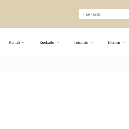
Search
for:
Keittiö
Ruokailu
Toimisto
Eteinen