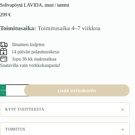
Sohvapöytä LAVIDA, must / tammi
299
€
Toimitusaika:
Toimitusaika 4–7 viikkoa
Ilmainen kuljetus
14 päivän palautusoikeus
Jopa 36 kk maksuaikaa
Saatavilla vain verkkokaupasta!
Sohvapöytä
Lisää ostoskoriin
LAVIDA,
must
/
tammi
+
KYSY TUOTTEESTA
määrä
+
TOIMITUS