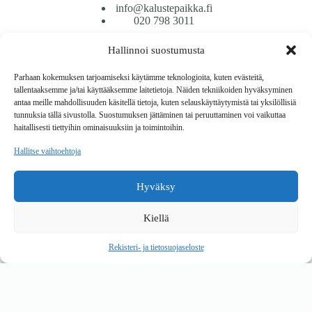
info@kalustepaikka.fi
020 798 3011
Hallinnoi suostumusta
Tavarantoimitus / Maksutavat
Toimitustavat
Parhaan kokemuksen tarjoamiseksi käytämme teknologioita, kuten evästeitä,
Maksutavat
tallentaaksemme ja/tai käyttääksemme laitetietoja. Näiden tekniikoiden hyväksyminen
Vaihto ja palautus
antaa meille mahdollisuuden käsitellä tietoja, kuten selauskäyttäytymistä tai yksilöllisiä
Reklamaatiot
tunnuksia tällä sivustolla. Suostumuksen jättäminen tai peruuttaminen voi vaikuttaa
haitallisesti tiettyihin ominaisuuksiin ja toimintoihin.
Tietoa
Hallitse vaihtoehtoja
Meistä
Rekisteri- ja tietosuojaseloste
Hyväksy
Copyright © 2026 Kalustepaikka
Kiellä
Verkkokauppa
Verkkokumppani Gramet
Rekisteri- ja tietosuojaseloste
Ostoskori