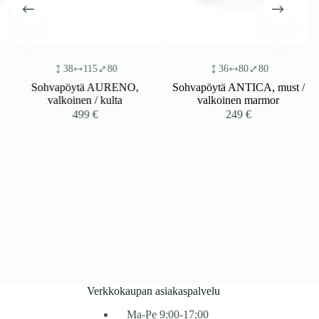
38
115
80
36
80
80
Sohvapöytä AURENO,
Sohvapöytä ANTICA, must /
valkoinen / kulta
valkoinen marmor
499
€
249
€
Verkkokaupan asiakaspalvelu
Ma-Pe 9:00-17:00