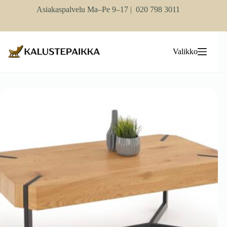
Skip
Asiakaspalvelu Ma–Pe 9–17 |
020 798 3011
to
content
Valikko