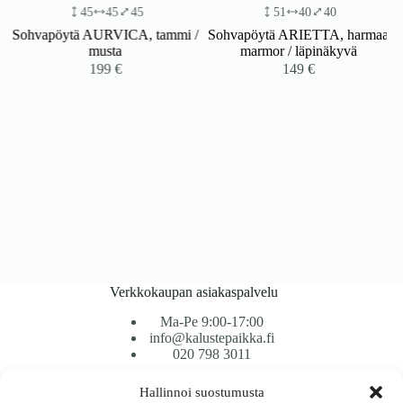
45
45
45
51
40
40
Sohvapöytä AURVICA, tammi /
Sohvapöytä ARIETTA, harmaa
musta
marmor / läpinäkyvä
199
€
149
€
Verkkokaupan asiakaspalvelu
Ma-Pe 9:00-17:00
info@kalustepaikka.fi
020 798 3011
Hallinnoi suostumusta
Tavarantoimitus / Maksutavat