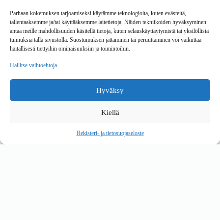
Toimitustavat
Parhaan kokemuksen tarjoamiseksi käytämme teknologioita, kuten evästeitä,
Maksutavat
tallentaaksemme ja/tai käyttääksemme laitetietoja. Näiden tekniikoiden hyväksyminen
Vaihto ja palautus
antaa meille mahdollisuuden käsitellä tietoja, kuten selauskäyttäytymistä tai yksilöllisiä
Reklamaatiot
tunnuksia tällä sivustolla. Suostumuksen jättäminen tai peruuttaminen voi vaikuttaa
haitallisesti tiettyihin ominaisuuksiin ja toimintoihin.
Tietoa
Hallitse vaihtoehtoja
Meistä
Rekisteri- ja tietosuojaseloste
Hyväksy
Copyright © 2026 Kalustepaikka
Kiellä
Verkkokauppa
Verkkokumppani Gramet
Rekisteri- ja tietosuojaseloste
Ostoskori