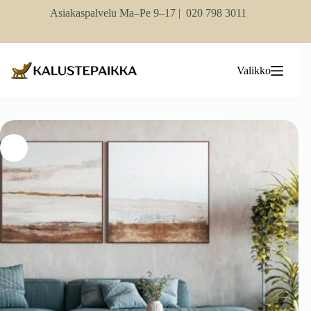
Skip
Asiakaspalvelu Ma–Pe 9–17 |
020 798 3011
to
content
Valikko