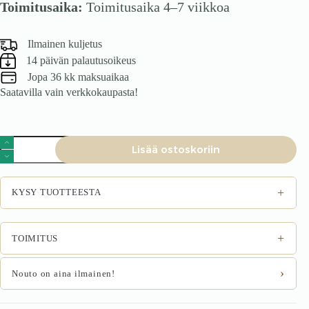
Toimitusaika:
Toimitusaika 4–7 viikkoa
Ilmainen kuljetus
14 päivän palautusoikeus
Jopa 36 kk maksuaikaa
Saatavilla vain verkkokaupasta!
Sohvapöytä
Lisää ostoskoriin
MURCIA,
tammi
määrä
+
KYSY TUOTTEESTA
+
TOIMITUS
›
Nouto on aina ilmainen!