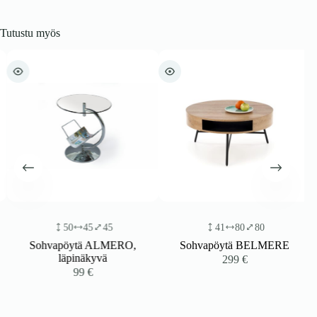
Tutustu myös
50
45
45
41
80
80
Sohvapöytä ALMERO,
Sohvapöytä BELMERE
läpinäkyvä
299
€
99
€