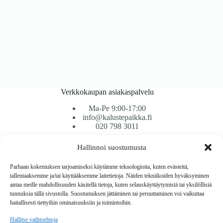
Verkkokaupan asiakaspalvelu
Ma-Pe 9:00-17:00
info@kalustepaikka.fi
020 798 3011
Hallinnoi suostumusta
Tavarantoimitus / Maksutavat
Toimitustavat
Parhaan kokemuksen tarjoamiseksi käytämme teknologioita, kuten evästeitä,
Maksutavat
tallentaaksemme ja/tai käyttääksemme laitetietoja. Näiden tekniikoiden hyväksyminen
Vaihto ja palautus
antaa meille mahdollisuuden käsitellä tietoja, kuten selauskäyttäytymistä tai yksilöllisiä
Reklamaatiot
tunnuksia tällä sivustolla. Suostumuksen jättäminen tai peruuttaminen voi vaikuttaa
haitallisesti tiettyihin ominaisuuksiin ja toimintoihin.
Tietoa
Hallitse vaihtoehtoja