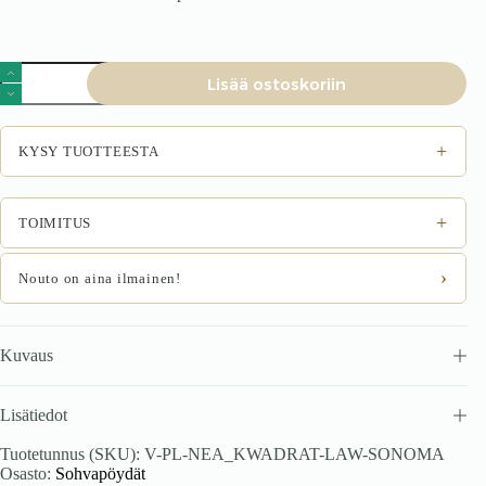
Sohvapöytä
Lisää ostoskoriin
NEVORA
SQUARE,
tammi
määrä
+
KYSY TUOTTEESTA
+
TOIMITUS
›
Nouto on aina ilmainen!
Kuvaus
Lisätiedot
Tuotetunnus (SKU):
V-PL-NEA_KWADRAT-LAW-SONOMA
Osasto:
Sohvapöydät