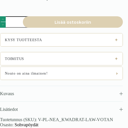
Sohvapöytä
Lisää ostoskoriin
NEVORA
SQUARE,
tammi
määrä
+
KYSY TUOTTEESTA
+
TOIMITUS
›
Nouto on aina ilmainen!
Kuvaus
Lisätiedot
Tuotetunnus (SKU):
V-PL-NEA_KWADRAT-LAW-VOTAN
Osasto:
Sohvapöydät