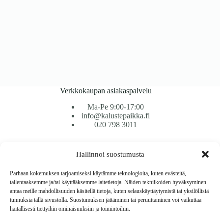
Verkkokaupan asiakaspalvelu
Ma-Pe 9:00-17:00
info@kalustepaikka.fi
020 798 3011
Tavarantoimitus / Maksutavat
Hallinnoi suostumusta
Toimitustavat
Maksutavat
Parhaan kokemuksen tarjoamiseksi käytämme teknologioita, kuten evästeitä,
Vaihto ja palautus
tallentaaksemme ja/tai käyttääksemme laitetietoja. Näiden tekniikoiden hyväksyminen
Reklamaatiot
antaa meille mahdollisuuden käsitellä tietoja, kuten selauskäyttäytymistä tai yksilöllisiä
tunnuksia tällä sivustolla. Suostumuksen jättäminen tai peruuttaminen voi vaikuttaa
haitallisesti tiettyihin ominaisuuksiin ja toimintoihin.
Tietoa