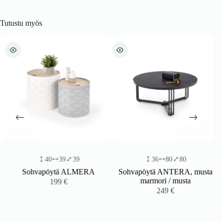
Tutustu myös
40
39
39
36
80
80
Sohvapöytä ALMERA
Sohvapöytä ANTERA, musta
marmori / musta
199
€
249
€