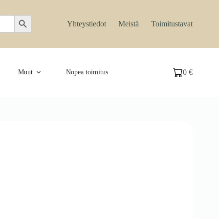
Search Button
Yhteystiedot
Meistä
Toimitustavat
0
€
Muut
Nopea toimitus
Ostoskori