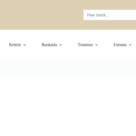
Search
for:
Keittiö
Ruokailu
Toimisto
Eteinen