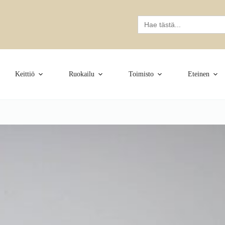
Search
for:
Keittiö
Ruokailu
Toimisto
Eteinen