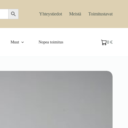
Search Button
Yhteystiedot
Meistä
Toimitustavat
0
€
Muut
Nopea toimitus
Ostoskori