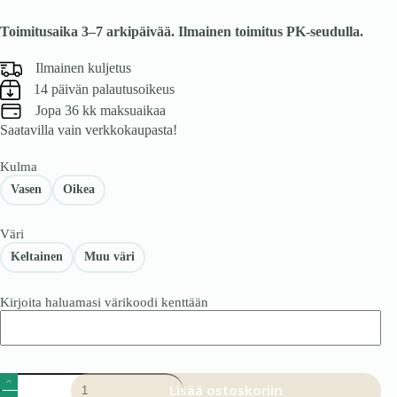
Toimitusaika 3–7 arkipäivää. Ilmainen toimitus PK-seudulla.
Ilmainen kuljetus
14 päivän palautusoikeus
Jopa 36 kk maksuaikaa
Saatavilla vain verkkokaupasta!
Kulma
Vasen
Oikea
Väri
Keltainen
Muu väri
Kirjoita haluamasi värikoodi kenttään
Vuodesohva
Lisää ostoskoriin
Milano