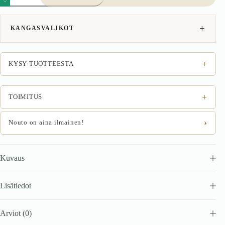
keltainen
määrä
KANGASVALIKOT
+
KYSY TUOTTEESTA
+
TOIMITUS
›
Nouto on aina ilmainen!
Kuvaus
Lisätiedot
Arviot (0)