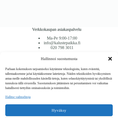
Verkkokaupan asiakaspalvelu
Ma-Pe 9:00-17:00
info@kalustepaikka.fi
020 798 3011
Hallinnoi suostumusta
Tavarantoimitus / Maksutavat
Toimitustavat
Parhaan kokemuksen tarjoamiseksi käytämme teknologioita, kuten evästeitä,
Maksutavat
tallentaaksemme ja/tai käyttääksemme laitetietoja. Näiden tekniikoiden hyväksyminen
Vaihto ja palautus
antaa meille mahdollisuuden käsitellä tietoja, kuten selauskäyttäytymistä tai yksilöllisiä
Reklamaatiot
tunnuksia tällä sivustolla. Suostumuksen jättäminen tai peruuttaminen voi vaikuttaa
haitallisesti tiettyihin ominaisuuksiin ja toimintoihin.
Tietoa
Hallitse vaihtoehtoja
Meistä
Rekisteri- ja tietosuojaseloste
Hyväksy
Copyright © 2026 Kalustepaikka