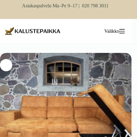
Skip
Asiakaspalvelu Ma–Pe 9–17 |
020 798 3011
to
content
Valikko