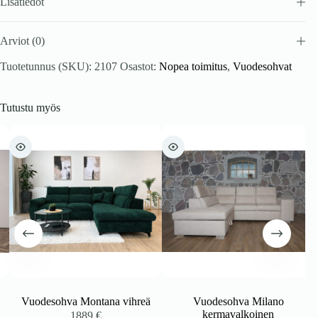
Lisätiedot
Arviot (0)
Tuotetunnus (SKU):
2107
Osastot:
Nopea toimitus
,
Vuodesohvat
Tutustu myös
Vuodesohva Montana vihreä
Vuodesohva Milano
kermavalkoinen
1889
€