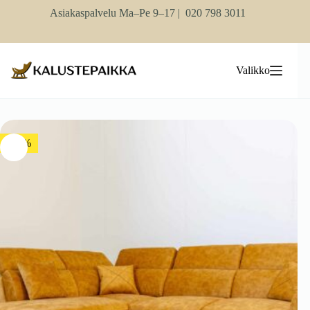
Skip
Asiakaspalvelu Ma–Pe 9–17 |
020 798 3011
to
content
Valikko
-15%