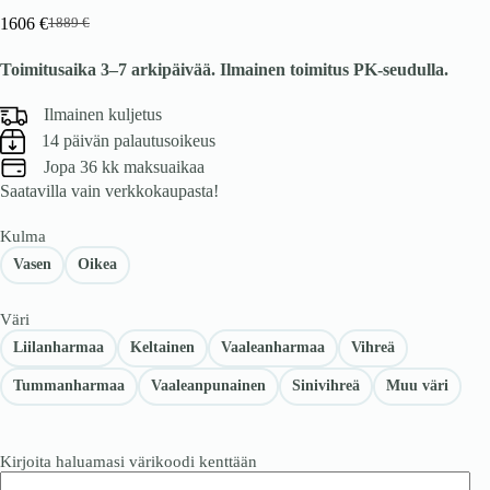
1606
€
1889
€
Alkuperäinen
Nykyinen
hinta
hinta
Toimitusaika 3–7 arkipäivää. Ilmainen toimitus PK-seudulla.
oli:
on:
1889 €.
1606 €.
Ilmainen kuljetus
14 päivän palautusoikeus
Jopa 36 kk maksuaikaa
Saatavilla vain verkkokaupasta!
Kulma
Vasen
Oikea
Väri
Liilanharmaa
Keltainen
Vaaleanharmaa
Vihreä
Tummanharmaa
Vaaleanpunainen
Sinivihreä
Muu väri
Kirjoita haluamasi värikoodi kenttään