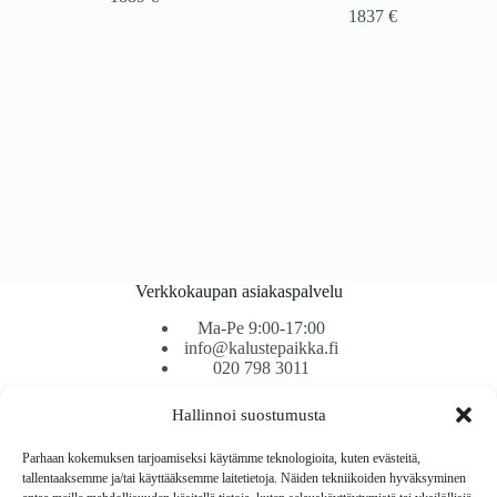
1837
€
Verkkokaupan asiakaspalvelu
Ma-Pe 9:00-17:00
info@kalustepaikka.fi
020 798 3011
Hallinnoi suostumusta
Tavarantoimitus / Maksutavat
Toimitustavat
Parhaan kokemuksen tarjoamiseksi käytämme teknologioita, kuten evästeitä,
Maksutavat
tallentaaksemme ja/tai käyttääksemme laitetietoja. Näiden tekniikoiden hyväksyminen
Vaihto ja palautus