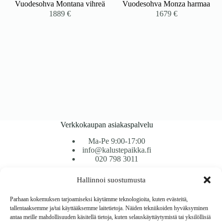
Vuodesohva Montana vihreä
Vuodesohva Monza harmaa
1889
€
1679
€
Verkkokaupan asiakaspalvelu
Ma-Pe 9:00-17:00
info@kalustepaikka.fi
020 798 3011
Hallinnoi suostumusta
Tavarantoimitus / Maksutavat
Toimitustavat
Parhaan kokemuksen tarjoamiseksi käytämme teknologioita, kuten evästeitä,
Maksutavat
tallentaaksemme ja/tai käyttääksemme laitetietoja. Näiden tekniikoiden hyväksyminen
Vaihto ja palautus
antaa meille mahdollisuuden käsitellä tietoja, kuten selauskäyttäytymistä tai yksilöllisiä