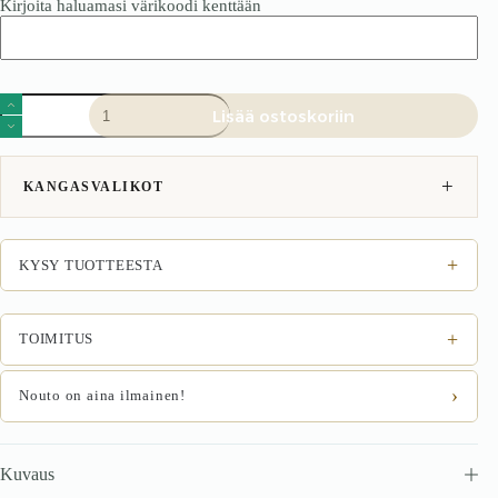
Kirjoita haluamasi värikoodi kenttään
Vuodesohva
Lisää ostoskoriin
Monza
vaaleanharmaa
määrä
KANGASVALIKOT
+
KYSY TUOTTEESTA
+
TOIMITUS
›
Nouto on aina ilmainen!
Kuvaus