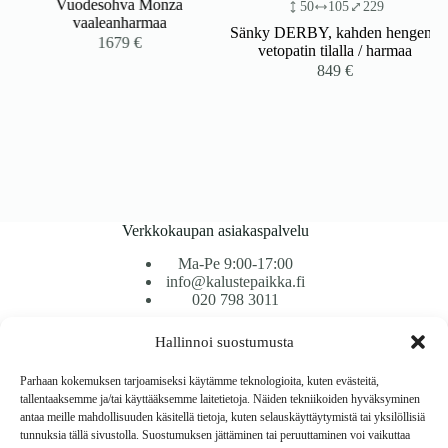
Vuodesohva Monza
50
105
229
vaaleanharmaa
Sänky DERBY, kahden hengen /
1679
€
vetopatin tilalla / harmaa
849
€
Verkkokaupan asiakaspalvelu
Ma-Pe 9:00-17:00
info@kalustepaikka.fi
020 798 3011
Hallinnoi suostumusta
Tavarantoimitus / Maksutavat
Toimitustavat
Parhaan kokemuksen tarjoamiseksi käytämme teknologioita, kuten evästeitä,
Maksutavat
tallentaaksemme ja/tai käyttääksemme laitetietoja. Näiden tekniikoiden hyväksyminen
Vaihto ja palautus
antaa meille mahdollisuuden käsitellä tietoja, kuten selauskäyttäytymistä tai yksilöllisiä
Reklamaatiot
tunnuksia tällä sivustolla. Suostumuksen jättäminen tai peruuttaminen voi vaikuttaa