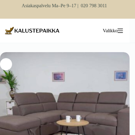
Skip
Asiakaspalvelu Ma–Pe 9–17 |
020 798 3011
to
content
Valikko