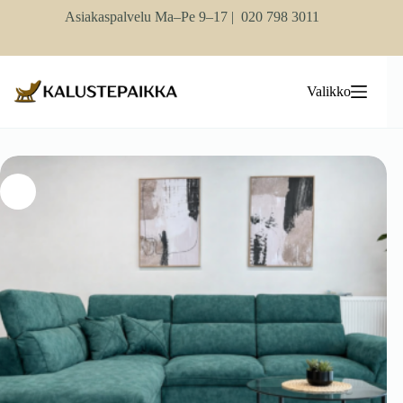
Skip
Asiakaspalvelu Ma–Pe 9–17 |
020 798 3011
to
content
Valikko