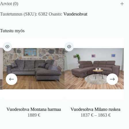
Arviot (0)
Tuotetunnus (SKU):
6382
Osasto:
Vuodesohvat
Tutustu myös
Vuodesohva Montana harmaa
Vuodesohva Milano ruskea
Hintaluokk
1889
€
1837
€
–
1863
€
1837 €
-