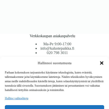
1863 €
Verkkokaupan asiakaspalvelu
Ma-Pe 9:00-17:00
info@kalustepaikka.fi
020 798 3011
Hallinnoi suostumusta
Tavarantoimitus / Maksutavat
Toimitustavat
Parhaan kokemuksen tarjoamiseksi käytämme teknologioita, kuten evästeitä,
Maksutavat
tallentaaksemme ja/tai käyttääksemme laitetietoja. Näiden tekniikoiden hyväksyminen
Vaihto ja palautus
antaa meille mahdollisuuden käsitellä tietoja, kuten selauskäyttäytymistä tai yksilöllisiä
Reklamaatiot
tunnuksia tällä sivustolla. Suostumuksen jättäminen tai peruuttaminen voi vaikuttaa
haitallisesti tiettyihin ominaisuuksiin ja toimintoihin.
Tietoa
Hallitse vaihtoehtoja
Meistä
Rekisteri- ja tietosuojaseloste