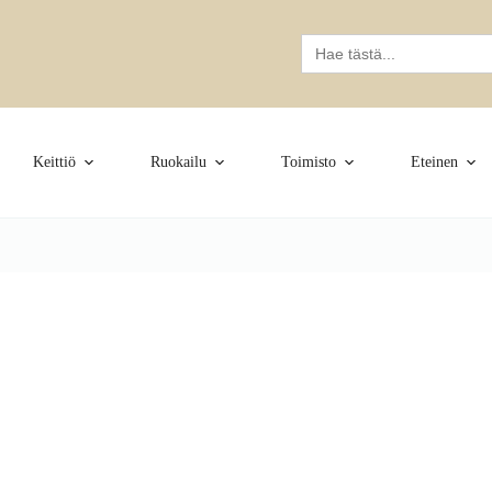
Search
for:
Keittiö
Ruokailu
Toimisto
Eteinen