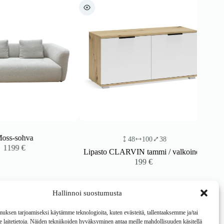
-sohva
48
100
38
199
€
Lipasto CLARVIN tammi / valkoinen
199
€
Hallinnoi suostumusta
ksen tarjoamiseksi käytämme teknologioita, kuten evästeitä, tallentaaksemme ja/tai
laitetietoja. Näiden tekniikoiden hyväksyminen antaa meille mahdollisuuden käsitellä