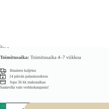
SOLANO RTV-1 RTV alusta pähkinäpuusta / musta marmori
399
€
Toimitusaika:
Toimitusaika 4–7 viikkoa
Ilmainen kuljetus
14 päivän palautusoikeus
Jopa 36 kk maksuaikaa
Saatavilla vain verkkokaupasta!
SOLANO
RTV-