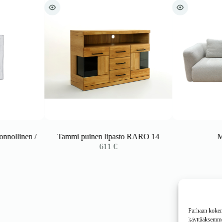
llinen /
Tammi puinen lipasto RARO 14
Moss
611
€
1
Parhaan kokemu
käyttääksemme 