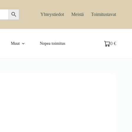
Search Button
Yhteystiedot
Meistä
Toimitustavat
0
€
Muut
Nopea toimitus
Ostoskori