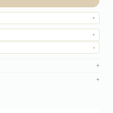
+
+
›