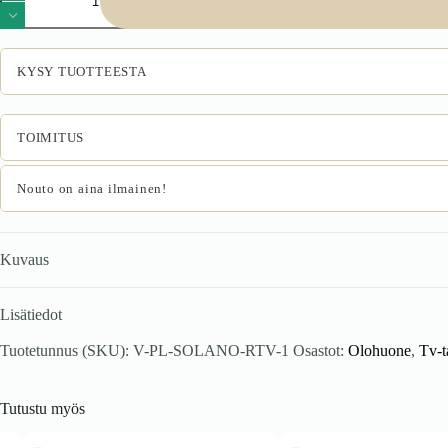
1
RTV
alusta
pähkinäpuusta
KYSY TUOTTEESTA
/
musta
marmori
määrä
TOIMITUS
Nouto on aina ilmainen!
Kuvaus
Lisätiedot
Tuotetunnus (SKU):
V-PL-SOLANO-RTV-1
Osastot:
Olohuone
,
Tv-t
Tutustu myös