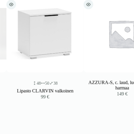
AZZURA-S, c. laud, luonno
48
50
38
harmaa
Lipasto CLARVIN valkoinen
149
€
99
€