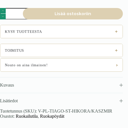
TIAGO-
Lisää ostoskoriin
pikendustabel
hikora
tammes.
määrä
+
KYSY TUOTTEESTA
+
TOIMITUS
›
Nouto on aina ilmainen!
Kuvaus
Lisätiedot
Tuotetunnus (SKU):
V-PL-TIAGO-ST-HIKORA/KASZMIR
Osastot:
Ruokailutila
,
Ruokapöydät