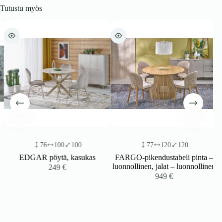
Tutustu myös
76
100
100
77
120
120
EDGAR pöytä, kasukas
FARGO-pikendustabeli pinta –
luonnollinen, jalat – luonnollinen
249
€
949
€