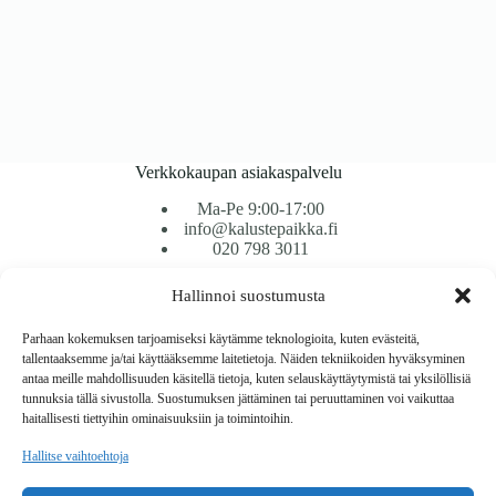
Verkkokaupan asiakaspalvelu
Ma-Pe 9:00-17:00
info@kalustepaikka.fi
020 798 3011
Hallinnoi suostumusta
Tavarantoimitus / Maksutavat
Toimitustavat
Parhaan kokemuksen tarjoamiseksi käytämme teknologioita, kuten evästeitä,
Maksutavat
tallentaaksemme ja/tai käyttääksemme laitetietoja. Näiden tekniikoiden hyväksyminen
Vaihto ja palautus
antaa meille mahdollisuuden käsitellä tietoja, kuten selauskäyttäytymistä tai yksilöllisiä
Reklamaatiot
tunnuksia tällä sivustolla. Suostumuksen jättäminen tai peruuttaminen voi vaikuttaa
haitallisesti tiettyihin ominaisuuksiin ja toimintoihin.
Tietoa
Hallitse vaihtoehtoja
Meistä