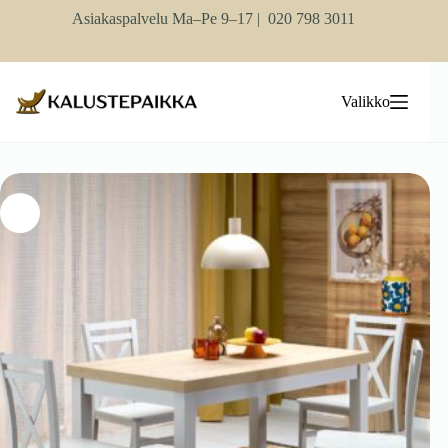
Skip
Asiakaspalvelu Ma–Pe 9–17 |
020 798 3011
to
content
Valikko