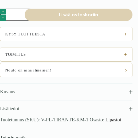
TIRANTE
Lisää ostoskoriin
KM-
1
kassiimuritiba
määrä
+
KYSY TUOTTEESTA
+
TOIMITUS
›
Nouto on aina ilmainen!
Kuvaus
Lisätiedot
Tuotetunnus (SKU):
V-PL-TIRANTE-KM-1
Osasto:
Lipastot
Tutustu myös