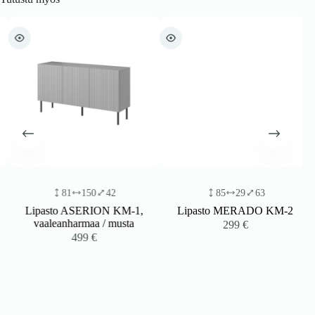
81
150
42
85
29
63
Lipasto ASERION KM-1,
Lipasto MERADO KM-2
vaaleanharmaa / musta
299
€
499
€