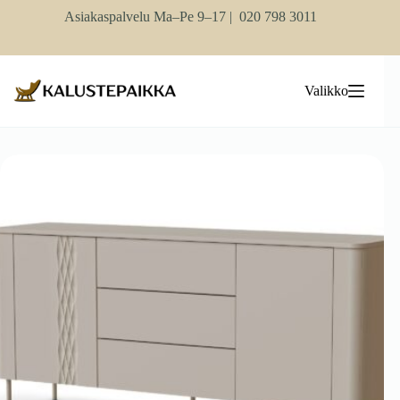
Skip
Asiakaspalvelu Ma–Pe 9–17 |
020 798 3011
to
content
Valikko