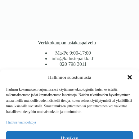
Verkkokaupan asiakaspalvelu
Ma-Pe 9:00-17:00
info@kalustepaikka.fi
020 798 3011
Hallinnoi suostumusta
Tavarantoimitus / Maksutavat
Toimitustavat
Parhaan kokemuksen tarjoamiseksi käytämme teknologioita, kuten evästeitä,
Maksutavat
tallentaaksemme ja/tai käyttääksemme laitetietoja. Näiden tekniikoiden hyväksyminen
Vaihto ja palautus
antaa meille mahdollisuuden käsitellä tietoja, kuten selauskäyttäytymistä tai yksilöllisiä
Reklamaatiot
tunnuksia tällä sivustolla. Suostumuksen jättäminen tai peruuttaminen voi vaikuttaa
haitallisesti tiettyihin ominaisuuksiin ja toimintoihin.
Tietoa
Hallitse vaihtoehtoja
Meistä
Rekisteri- ja tietosuojaseloste
Hyväksy