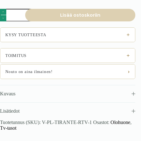
TIRANTE
Lisää ostoskoriin
RTV-
1
RTV
seisontakašmiiri
+
KYSY TUOTTEESTA
määrä
+
TOIMITUS
›
Nouto on aina ilmainen!
Kuvaus
Lisätiedot
Tuotetunnus (SKU):
V-PL-TIRANTE-RTV-1
Osastot:
Olohuone
,
Tv-tasot