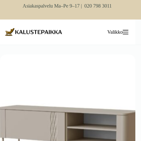
Skip
Asiakaspalvelu Ma–Pe 9–17 |
020 798 3011
to
content
Valikko