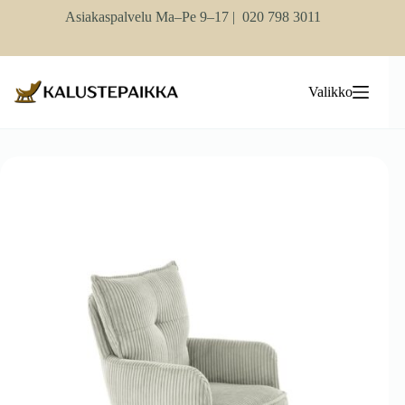
Skip
Asiakaspalvelu Ma–Pe 9–17 |
020 798 3011
to
content
Valikko