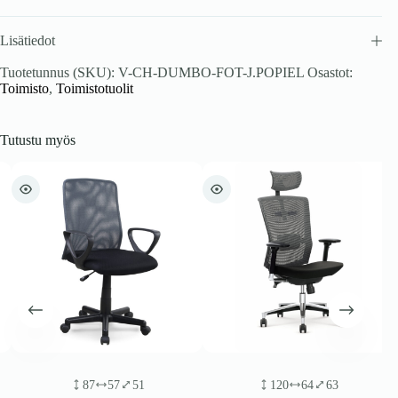
Lisätiedot
Tuotetunnus (SKU):
V-CH-DUMBO-FOT-J.POPIEL
Osastot:
Toimisto
,
Toimistotuolit
Tutustu myös
87
57
51
120
64
63