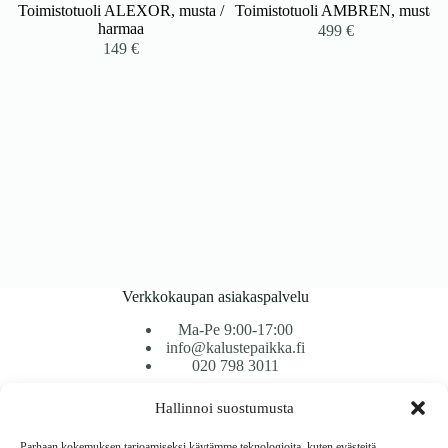
Toimistotuoli ALEXOR, musta /
Toimistotuoli AMBREN, musta
harmaa
499
€
149
€
Verkkokaupan asiakaspalvelu
Ma-Pe 9:00-17:00
info@kalustepaikka.fi
020 798 3011
Hallinnoi suostumusta
Tavarantoimitus / Maksutavat
Toimitustavat
Parhaan kokemuksen tarjoamiseksi käytämme teknologioita, kuten evästeitä,