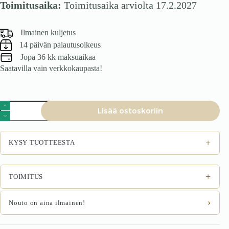
Toimitusaika:
Toimitusaika arviolta 17.2.2027
Ilmainen kuljetus
14 päivän palautusoikeus
Jopa 36 kk maksuaikaa
Saatavilla vain verkkokaupasta!
Toimistotuoli
Lisää ostoskoriin
GIMLI,
musta
määrä
+
KYSY TUOTTEESTA
+
TOIMITUS
›
Nouto on aina ilmainen!