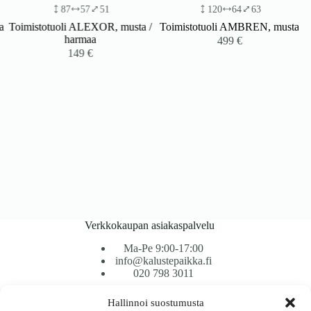
87
57
51
120
64
63
Toimistotuoli ALEXOR, musta /
Toimistotuoli AMBREN, musta
harmaa
499
€
149
€
Verkkokaupan asiakaspalvelu
Ma-Pe 9:00-17:00
info@kalustepaikka.fi
020 798 3011
Hallinnoi suostumusta
Tavarantoimitus / Maksutavat