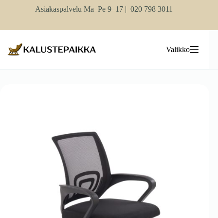
Skip
Asiakaspalvelu Ma–Pe 9–17 |
020 798 3011
to
content
Valikko