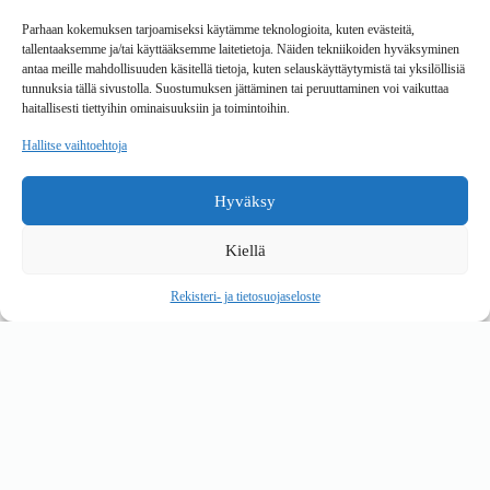
Toimitustavat
Parhaan kokemuksen tarjoamiseksi käytämme teknologioita, kuten evästeitä,
Maksutavat
tallentaaksemme ja/tai käyttääksemme laitetietoja. Näiden tekniikoiden hyväksyminen
Vaihto ja palautus
antaa meille mahdollisuuden käsitellä tietoja, kuten selauskäyttäytymistä tai yksilöllisiä
Reklamaatiot
tunnuksia tällä sivustolla. Suostumuksen jättäminen tai peruuttaminen voi vaikuttaa
haitallisesti tiettyihin ominaisuuksiin ja toimintoihin.
Tietoa
Hallitse vaihtoehtoja
Meistä
Rekisteri- ja tietosuojaseloste
Hyväksy
Copyright © 2026 Kalustepaikka
Kiellä
Verkkokauppa
Verkkokumppani Gramet
Rekisteri- ja tietosuojaseloste
Ostoskori