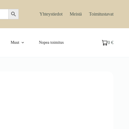
Search Button
Yhteystiedot
Meistä
Toimitustavat
0
€
Muut
Nopea toimitus
Ostoskori