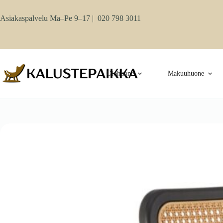
Skip
to
Asiakaspalvelu Ma–Pe 9–17 |
020 798 3011
content
Olohuone
Makuuhuone