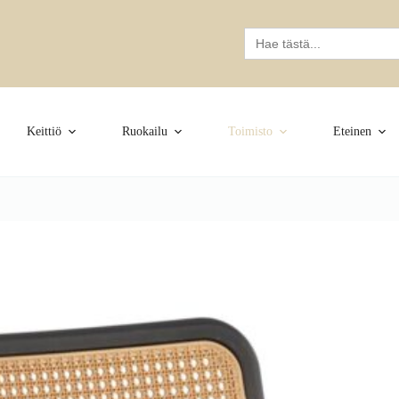
Search
for:
Keittiö
Ruokailu
Toimisto
Eteinen