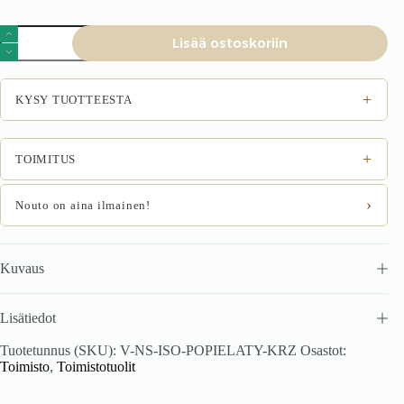
Toimistotuoli
Lisää ostoskoriin
ISMERO
C-
73
määrä
+
KYSY TUOTTEESTA
+
TOIMITUS
›
Nouto on aina ilmainen!
Kuvaus
Lisätiedot
Tuotetunnus (SKU):
V-NS-ISO-POPIELATY-KRZ
Osastot:
Toimisto
,
Toimistotuolit