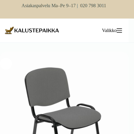
Skip
Asiakaspalvelu Ma–Pe 9–17 |
020 798 3011
to
content
Valikko