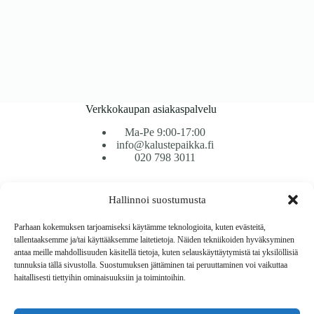
Verkkokaupan asiakaspalvelu
Ma-Pe 9:00-17:00
info@kalustepaikka.fi
020 798 3011
Tavarantoimitus / Maksutavat
Hallinnoi suostumusta
Toimitustavat
Maksutavat
Parhaan kokemuksen tarjoamiseksi käytämme teknologioita, kuten evästeitä,
Vaihto ja palautus
tallentaaksemme ja/tai käyttääksemme laitetietoja. Näiden tekniikoiden hyväksyminen
Reklamaatiot
antaa meille mahdollisuuden käsitellä tietoja, kuten selauskäyttäytymistä tai yksilöllisiä
tunnuksia tällä sivustolla. Suostumuksen jättäminen tai peruuttaminen voi vaikuttaa
haitallisesti tiettyihin ominaisuuksiin ja toimintoihin.
Tietoa
Meistä