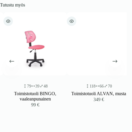
Tutustu myös
79
39
48
118
66
70
Toimistotuoli BINGO,
Toimistotuoli ALVAN, musta
vaaleanpunainen
349
€
99
€