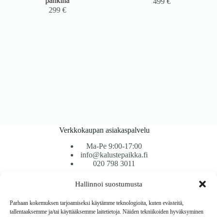
pähkinä
499
€
299
€
Verkkokaupan asiakaspalvelu
Ma-Pe 9:00-17:00
info@kalustepaikka.fi
020 798 3011
Hallinnoi suostumusta
Tavarantoimitus / Maksutavat
Toimitustavat
Parhaan kokemuksen tarjoamiseksi käytämme teknologioita, kuten evästeitä,
Maksutavat
tallentaaksemme ja/tai käyttääksemme laitetietoja. Näiden tekniikoiden hyväksyminen