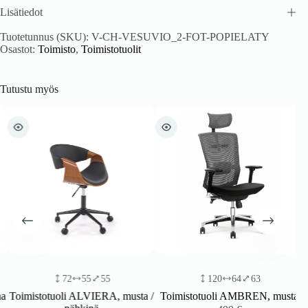
Lisätiedot
Tuotetunnus (SKU):
V-CH-VESUVIO_2-FOT-POPIELATY
Osastot:
Toimisto
,
Toimistotuolit
Tutustu myös
72
55
55
120
64
63
Toimistotuoli ALVIERA, musta /
Toimistotuoli AMBREN, musta