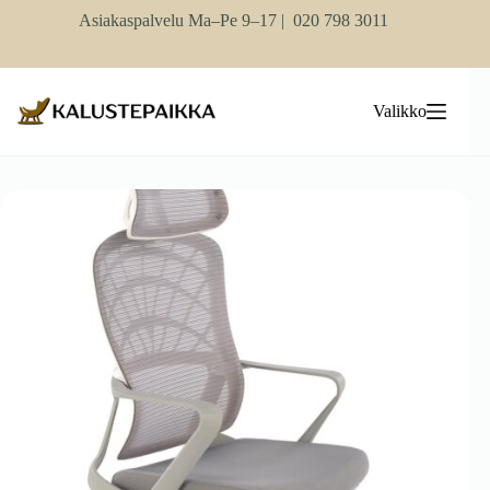
Skip
Asiakaspalvelu Ma–Pe 9–17 |
020 798 3011
to
content
Valikko