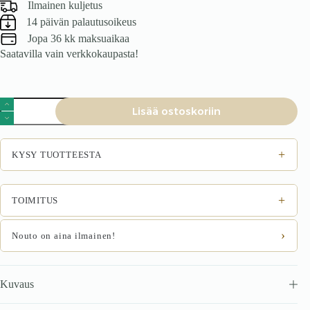
Ilmainen kuljetus
14 päivän palautusoikeus
Jopa 36 kk maksuaikaa
Saatavilla vain verkkokaupasta!
Toimistotuoli
Lisää ostoskoriin
VESMON
2,
harmaa
/
+
KYSY TUOTTEESTA
valkoinen
määrä
+
TOIMITUS
›
Nouto on aina ilmainen!
Kuvaus