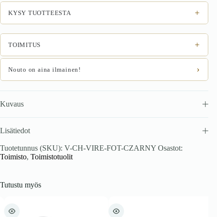
määrä
+
KYSY TUOTTEESTA
+
TOIMITUS
›
Nouto on aina ilmainen!
Kuvaus
Lisätiedot
Tuotetunnus (SKU):
V-CH-VIRE-FOT-CZARNY
Osastot:
Toimisto
,
Toimistotuolit
Tutustu myös