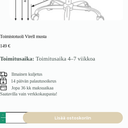
Toimistotuoli Virell musta
149
€
Toimitusaika:
Toimitusaika 4–7 viikkoa
Ilmainen kuljetus
14 päivän palautusoikeus
Jopa 36 kk maksuaikaa
Saatavilla vain verkkokaupasta!
Toimistotuoli
Lisää ostoskoriin
Virell
musta