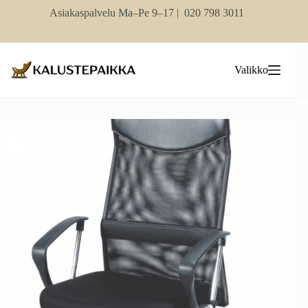
Skip
Asiakaspalvelu Ma–Pe 9–17 |
020 798 3011
to
content
Valikko