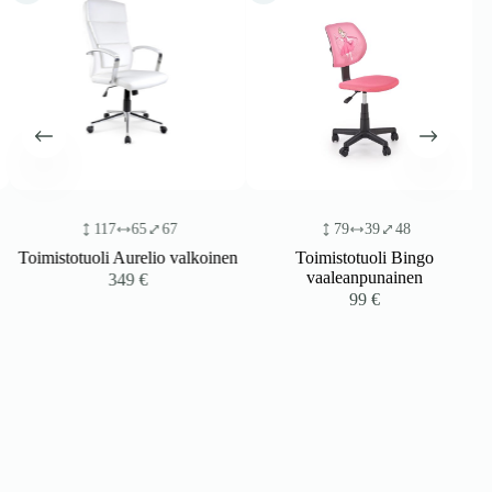
117
65
67
79
39
48
Toimistotuoli Aurelio valkoinen
Toimistotuoli Bingo
vaaleanpunainen
349
€
99
€