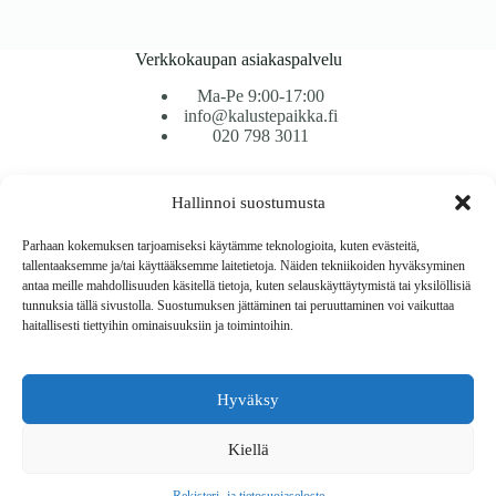
Verkkokaupan asiakaspalvelu
Ma-Pe 9:00-17:00
info@kalustepaikka.fi
020 798 3011
Tavarantoimitus / Maksutavat
Hallinnoi suostumusta
Toimitustavat
Maksutavat
Parhaan kokemuksen tarjoamiseksi käytämme teknologioita, kuten evästeitä,
Vaihto ja palautus
tallentaaksemme ja/tai käyttääksemme laitetietoja. Näiden tekniikoiden hyväksyminen
Reklamaatiot
antaa meille mahdollisuuden käsitellä tietoja, kuten selauskäyttäytymistä tai yksilöllisiä
tunnuksia tällä sivustolla. Suostumuksen jättäminen tai peruuttaminen voi vaikuttaa
haitallisesti tiettyihin ominaisuuksiin ja toimintoihin.
Tietoa
Meistä
Rekisteri- ja tietosuojaseloste
Hyväksy
Copyright © 2026 Kalustepaikka
Kiellä
Verkkokauppa
Verkkokumppani Gramet