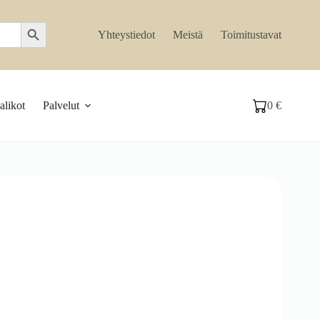
Search Button
Yhteystiedot
Meistä
Toimitustavat
likot
Palvelut
0
€
Ostoskori