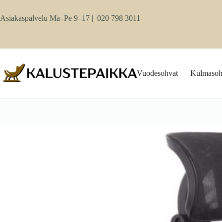
Skip
to
Asiakaspalvelu Ma–Pe 9–17 |
020 798 3011
content
Vuodesohvat
Kulmasoh