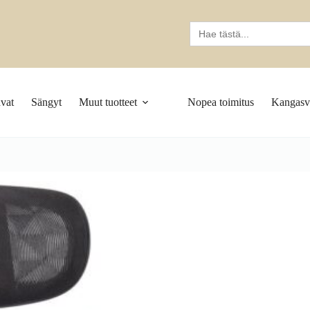
Search
for:
vat
Sängyt
Muut tuotteet
Nopea toimitus
Kangasva