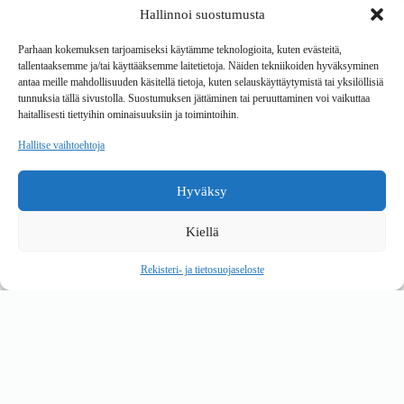
Hallinnoi suostumusta
Tavarantoimitus / Maksutavat
Toimitustavat
Parhaan kokemuksen tarjoamiseksi käytämme teknologioita, kuten evästeitä,
Maksutavat
tallentaaksemme ja/tai käyttääksemme laitetietoja. Näiden tekniikoiden hyväksyminen
Vaihto ja palautus
antaa meille mahdollisuuden käsitellä tietoja, kuten selauskäyttäytymistä tai yksilöllisiä
Reklamaatiot
tunnuksia tällä sivustolla. Suostumuksen jättäminen tai peruuttaminen voi vaikuttaa
haitallisesti tiettyihin ominaisuuksiin ja toimintoihin.
Tietoa
Hallitse vaihtoehtoja
Meistä
Rekisteri- ja tietosuojaseloste
Hyväksy
Copyright © 2026 Kalustepaikka
Kiellä
Verkkokauppa
Verkkokumppani Gramet
Rekisteri- ja tietosuojaseloste
Ostoskori