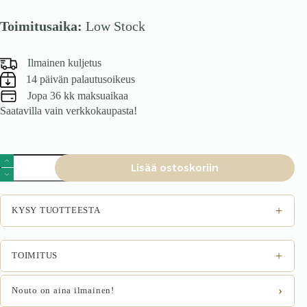
Toimitusaika:
Low Stock
Ilmainen kuljetus
14 päivän palautusoikeus
Jopa 36 kk maksuaikaa
Saatavilla vain verkkokaupasta!
Toimistotuoli
Lisää ostoskoriin
WEBER,
pähkinä
/
musta
+
KYSY TUOTTEESTA
määrä
+
TOIMITUS
›
Nouto on aina ilmainen!