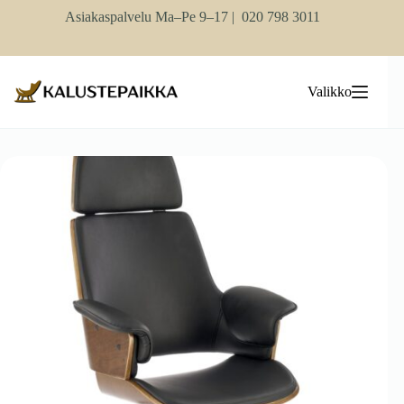
Skip
Asiakaspalvelu Ma–Pe 9–17 |
020 798 3011
to
content
Valikko