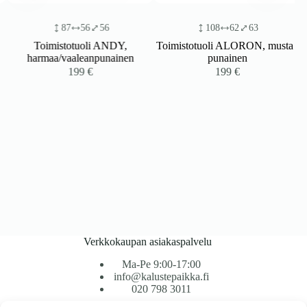
87
56
56
108
62
63
Toimistotuoli ANDY,
Toimistotuoli ALORON, musta /
harmaa/vaaleanpunainen
punainen
199
€
199
€
Verkkokaupan asiakaspalvelu
Ma-Pe 9:00-17:00
info@kalustepaikka.fi
020 798 3011