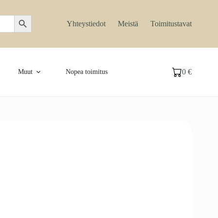
Search Button
Yhteystiedot
Meistä
Toimitustavat
0
€
Muut
Nopea toimitus
Ostoskori