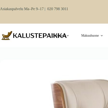
Skip
to
Asiakaspalvelu Ma–Pe 9–17 |
020 798 3011
content
Olohuone
Makuuhuone