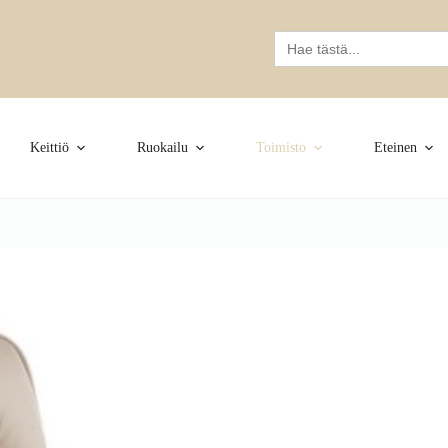
Search
for:
Keittiö
Ruokailu
Toimisto
Eteinen