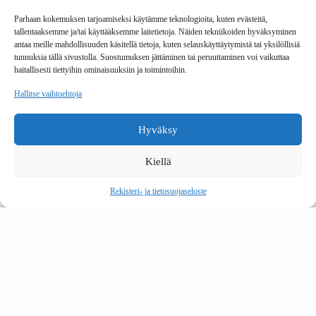
Toimitustavat
Parhaan kokemuksen tarjoamiseksi käytämme teknologioita, kuten evästeitä,
Maksutavat
tallentaaksemme ja/tai käyttääksemme laitetietoja. Näiden tekniikoiden hyväksyminen
Vaihto ja palautus
antaa meille mahdollisuuden käsitellä tietoja, kuten selauskäyttäytymistä tai yksilöllisiä
Reklamaatiot
tunnuksia tällä sivustolla. Suostumuksen jättäminen tai peruuttaminen voi vaikuttaa
haitallisesti tiettyihin ominaisuuksiin ja toimintoihin.
Tietoa
Hallitse vaihtoehtoja
Meistä
Rekisteri- ja tietosuojaseloste
Hyväksy
Copyright © 2026 Kalustepaikka
Kiellä
Verkkokauppa
Verkkokumppani Gramet
Rekisteri- ja tietosuojaseloste
Ostoskori