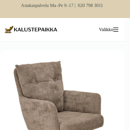
Skip
Asiakaspalvelu Ma–Pe 9–17 |
020 798 3011
to
content
Valikko