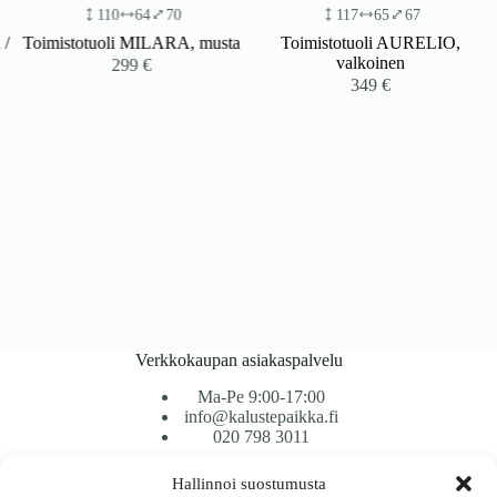
110
64
70
117
65
67
Toimistotuoli MILARA, musta
Toimistotuoli AURELIO,
valkoinen
299
€
349
€
Verkkokaupan asiakaspalvelu
Ma-Pe 9:00-17:00
info@kalustepaikka.fi
020 798 3011
Hallinnoi suostumusta
Tavarantoimitus / Maksutavat