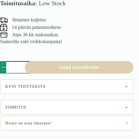
Toimitusaika:
Low Stock
Ilmainen kuljetus
14 päivän palautusoikeus
Jopa 36 kk maksuaikaa
Saatavilla vain verkkokaupasta!
ToimistotuoliFLORES,
Lisää ostoskoriin
vaaleanruskea
määrä
+
KYSY TUOTTEESTA
+
TOIMITUS
›
Nouto on aina ilmainen!