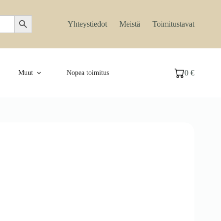
Search Button
Yhteystiedot
Meistä
Toimitustavat
0
€
Muut
Nopea toimitus
Ostoskori