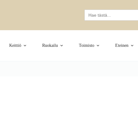
Search
for:
Keittiö
Ruokailu
Toimisto
Eteinen