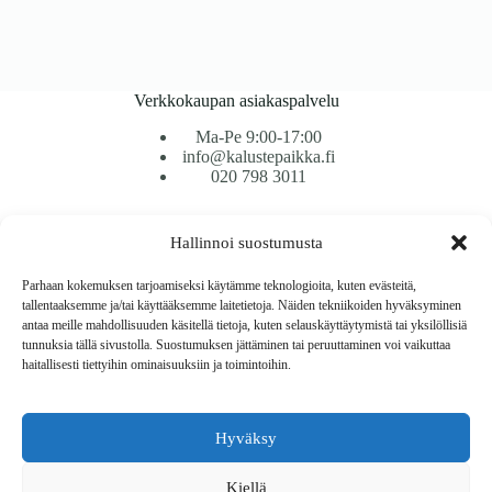
Verkkokaupan asiakaspalvelu
Ma-Pe 9:00-17:00
info@kalustepaikka.fi
020 798 3011
Tavarantoimitus / Maksutavat
Hallinnoi suostumusta
Toimitustavat
Maksutavat
Parhaan kokemuksen tarjoamiseksi käytämme teknologioita, kuten evästeitä,
Vaihto ja palautus
tallentaaksemme ja/tai käyttääksemme laitetietoja. Näiden tekniikoiden hyväksyminen
Reklamaatiot
antaa meille mahdollisuuden käsitellä tietoja, kuten selauskäyttäytymistä tai yksilöllisiä
tunnuksia tällä sivustolla. Suostumuksen jättäminen tai peruuttaminen voi vaikuttaa
haitallisesti tiettyihin ominaisuuksiin ja toimintoihin.
Tietoa
Meistä
Rekisteri- ja tietosuojaseloste
Hyväksy
Copyright © 2026 Kalustepaikka
Kiellä