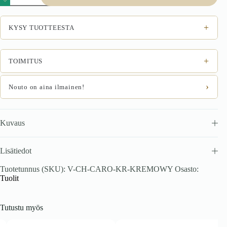
pehme
koivu
/
+
KYSY TUOTTEESTA
kerma
määrä
+
TOIMITUS
›
Nouto on aina ilmainen!
Kuvaus
Lisätiedot
Tuotetunnus (SKU):
V-CH-CARO-KR-KREMOWY
Osasto:
Tuolit
Tutustu myös