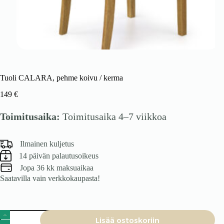
Tuoli CALARA, pehme koivu / kerma
149
€
Toimitusaika:
Toimitusaika 4–7 viikkoa
Ilmainen kuljetus
14 päivän palautusoikeus
Jopa 36 kk maksuaikaa
Saatavilla vain verkkokaupasta!
Tuoli
Lisää ostoskoriin
CALARA,