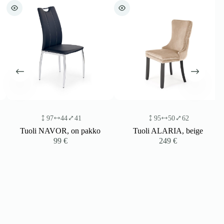
97
44
41
95
50
62
Tuoli NAVOR, on pakko
Tuoli ALARIA, beige
99
€
249
€