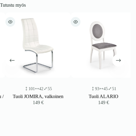
Tutustu myös
101
42
55
93
45
51
/
Tuoli JOMIRA, valkoinen
Tuoli ALARIO
149
€
149
€