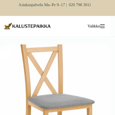
Skip
Asiakaspalvelu Ma–Pe 9–17 |
020 798 3011
to
content
Valikko