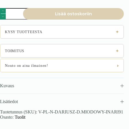
Tuoli
Lisää ostoskoriin
DARION,
tammi
/
Inari
+
KYSY TUOTTEESTA
91
määrä
+
TOIMITUS
›
Nouto on aina ilmainen!
Kuvaus
Lisätiedot
Tuotetunnus (SKU):
V-PL-N-DARIUSZ-D.MIODOWY-INARI91
Osasto:
Tuolit