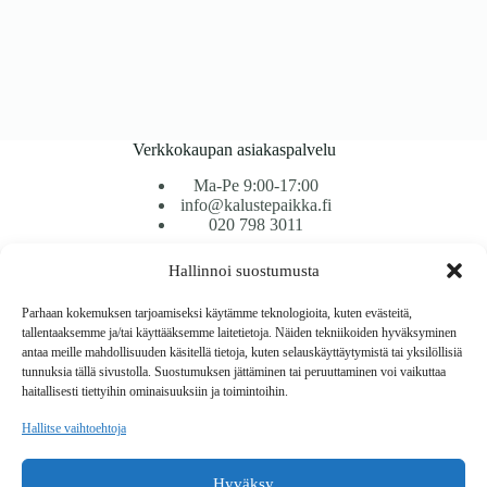
Verkkokaupan asiakaspalvelu
Ma-Pe 9:00-17:00
info@kalustepaikka.fi
020 798 3011
Hallinnoi suostumusta
Tavarantoimitus / Maksutavat
Toimitustavat
Parhaan kokemuksen tarjoamiseksi käytämme teknologioita, kuten evästeitä,
Maksutavat
tallentaaksemme ja/tai käyttääksemme laitetietoja. Näiden tekniikoiden hyväksyminen
Vaihto ja palautus
antaa meille mahdollisuuden käsitellä tietoja, kuten selauskäyttäytymistä tai yksilöllisiä
Reklamaatiot
tunnuksia tällä sivustolla. Suostumuksen jättäminen tai peruuttaminen voi vaikuttaa
haitallisesti tiettyihin ominaisuuksiin ja toimintoihin.
Tietoa
Hallitse vaihtoehtoja
Meistä
Rekisteri- ja tietosuojaseloste
Hyväksy