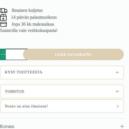
Ilmainen kuljetus
14 päivän palautusoikeus
Jopa 36 kk maksuaikaa
Saatavilla vain verkkokaupasta!
Tuoli
Lisää ostoskoriin
DIEVON
2,
pakko
/
+
KYSY TUOTTEESTA
Monolith
77
määrä
+
TOIMITUS
›
Nouto on aina ilmainen!
Kuvaus