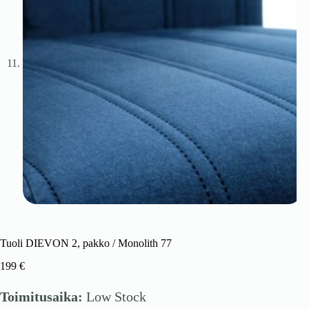
Tuoli DIEVON 2, pakko / Monolith 77
199
€
Toimitusaika:
Low Stock