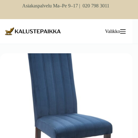
Skip
Asiakaspalvelu Ma–Pe 9–17 |
020 798 3011
to
content
Valikko