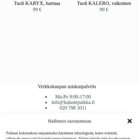
Tuoli KARYX, harmaa
Tuoli KALERO, valkoinen
99
€
99
€
Verkkokaupan asiakaspalvelu
Ma-Pe 9:00-17:00
info@kalustepaikka.fi
020 798 3011
Hallinnoi suostumusta
Tavarantoimitus / Maksutavat
Toimitustavat
Parhaan kokemuksen tarjoamiseksi käytämme teknologioita, kuten evästeitä,
Maksutavat
tallentaaksemme ja/tai käyttääksemme laitetietoja. Näiden tekniikoiden hyväksyminen