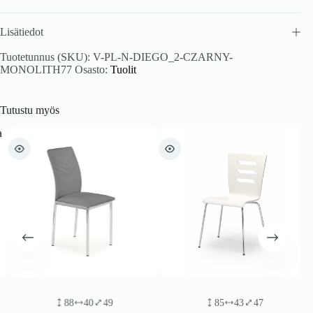
Lisätiedot
Tuotetunnus (SKU):
V-PL-N-DIEGO_2-CZARNY-
MONOLITH77
Osasto:
Tuolit
Tutustu myös
88
40
49
85
43
47