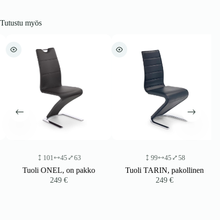
Tutustu myös
101
45
63
99
45
58
Tuoli ONEL, on pakko
Tuoli TARIN, pakollinen
249
€
249
€