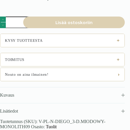
Tuoli
Lisää ostoskoriin
DIEVON
3,
tammi
/
+
KYSY TUOTTEESTA
Monolith
09
määrä
+
TOIMITUS
›
Nouto on aina ilmainen!
Kuvaus
Lisätiedot
Tuotetunnus (SKU):
V-PL-N-DIEGO_3-D.MIODOWY-
MONOLITH09
Osasto:
Tuolit