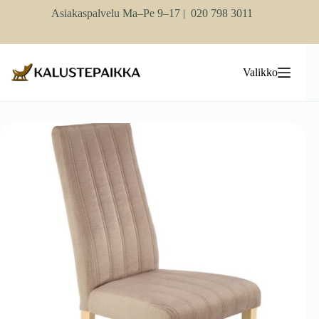
Skip
Asiakaspalvelu Ma–Pe 9–17 |
020 798 3011
to
content
Valikko