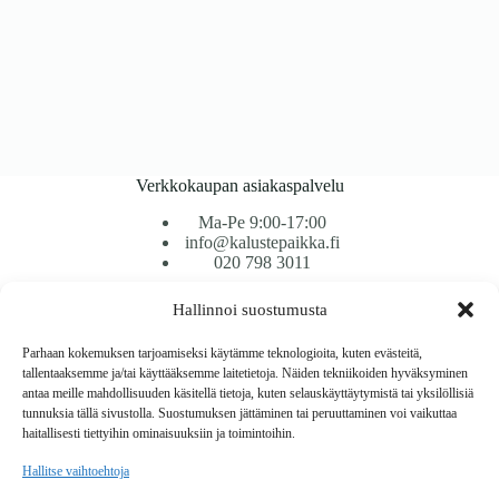
Verkkokaupan asiakaspalvelu
Ma-Pe 9:00-17:00
info@kalustepaikka.fi
020 798 3011
Hallinnoi suostumusta
Tavarantoimitus / Maksutavat
Toimitustavat
Parhaan kokemuksen tarjoamiseksi käytämme teknologioita, kuten evästeitä,
Maksutavat
tallentaaksemme ja/tai käyttääksemme laitetietoja. Näiden tekniikoiden hyväksyminen
Vaihto ja palautus
antaa meille mahdollisuuden käsitellä tietoja, kuten selauskäyttäytymistä tai yksilöllisiä
Reklamaatiot
tunnuksia tällä sivustolla. Suostumuksen jättäminen tai peruuttaminen voi vaikuttaa
haitallisesti tiettyihin ominaisuuksiin ja toimintoihin.
Tietoa
Hallitse vaihtoehtoja
Meistä