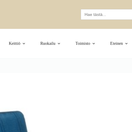
Search
for:
Keittiö
Ruokailu
Toimisto
Eteinen