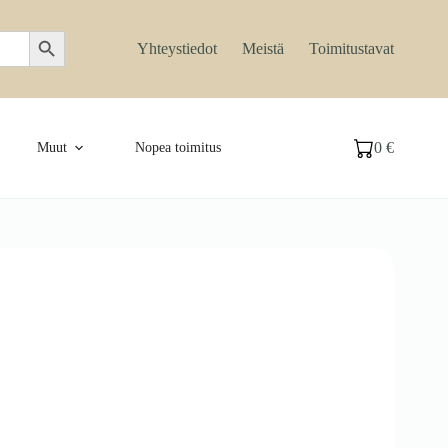
Search Button
Yhteystiedot
Meistä
Toimitustavat
0
€
Muut
Nopea toimitus
Ostoskori