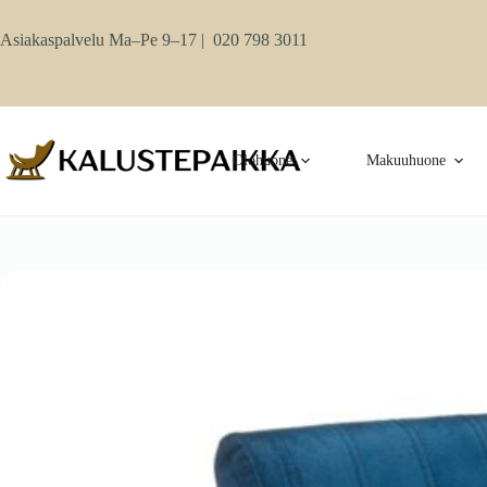
Skip
to
Asiakaspalvelu Ma–Pe 9–17 |
020 798 3011
content
Olohuone
Makuuhuone