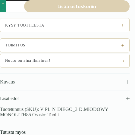
Ruokatuoli
Lisää ostoskoriin
Dievon
3
määrä
+
KYSY TUOTTEESTA
+
TOIMITUS
›
Nouto on aina ilmainen!
Kuvaus
Lisätiedot
Tuotetunnus (SKU):
V-PL-N-DIEGO_3-D.MIODOWY-
MONOLITH85
Osasto:
Tuolit
Tutustu myös