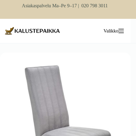
Skip
Asiakaspalvelu Ma–Pe 9–17 |
020 798 3011
to
content
Valikko