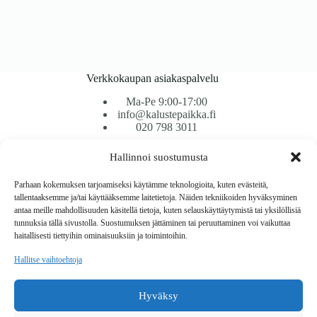
Verkkokaupan asiakaspalvelu
Ma-Pe 9:00-17:00
info@kalustepaikka.fi
020 798 3011
Hallinnoi suostumusta
Tavarantoimitus / Maksutavat
Toimitustavat
Parhaan kokemuksen tarjoamiseksi käytämme teknologioita, kuten evästeitä,
Maksutavat
tallentaaksemme ja/tai käyttääksemme laitetietoja. Näiden tekniikoiden hyväksyminen
Vaihto ja palautus
antaa meille mahdollisuuden käsitellä tietoja, kuten selauskäyttäytymistä tai yksilöllisiä
Reklamaatiot
tunnuksia tällä sivustolla. Suostumuksen jättäminen tai peruuttaminen voi vaikuttaa
haitallisesti tiettyihin ominaisuuksiin ja toimintoihin.
Tietoa
Hallitse vaihtoehtoja
Meistä
Rekisteri- ja tietosuojaseloste
Hyväksy
Copyright © 2026 Kalustepaikka