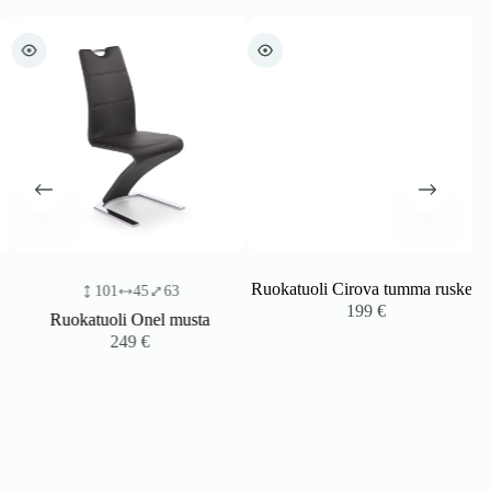
Ruokatuoli Cirova tumma ruskea
101
45
63
199
€
Ruokatuoli Onel musta
249
€