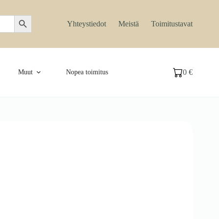
Search Button
Yhteystiedot
Meistä
Toimitustavat
0
€
Muut
Nopea toimitus
Ostoskori