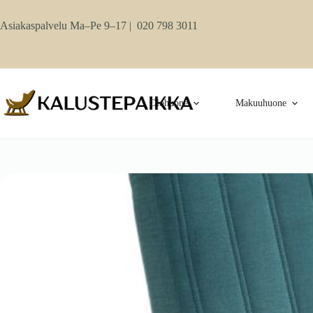
Skip
to
Asiakaspalvelu Ma–Pe 9–17 |
020 798 3011
content
Olohuone
Makuuhuone