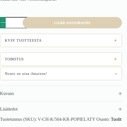
Tuoli
Lisää ostoskoriin
GRALEN,
harmaa
/
musta
+
KYSY TUOTTEESTA
määrä
+
TOIMITUS
›
Nouto on aina ilmainen!
Kuvaus
Lisätiedot
Tuotetunnus (SKU):
V-CH-K/504-KR-POPIELATY
Osasto:
Tuolit