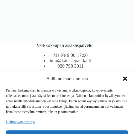
Verkkokaupan asiakaspalvelu
Ma-Pe 9:00-17:00
info@kalustepaikka.fi
020 798 3011
Hallinnoi suostumusta
Tavarantoimitus / Maksutavat
Toimitustavat
Parhaan kokemuksen tarjoamiseksi käytämme teknologioita, kuten evästeitä,
Maksutavat
tallentaaksemme ja/tai käyttääksemme laitetietoja. Näiden tekniikoiden hyväksyminen
Vaihto ja palautus
antaa meille mahdollisuuden käsitellä tietoja, kuten selauskäyttäytymistä tai yksilöllisiä
Reklamaatiot
tunnuksia tällä sivustolla. Suostumuksen jättäminen tai peruuttaminen voi vaikuttaa
haitallisesti tiettyihin ominaisuuksiin ja toimintoihin.
Tietoa
Hallitse vaihtoehtoja
Meistä