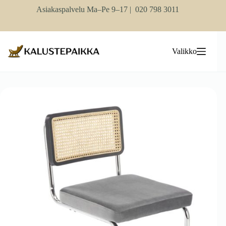
Skip
Asiakaspalvelu Ma–Pe 9–17 |
020 798 3011
to
content
Valikko