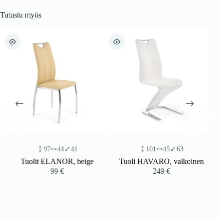
Tutustu myös
97
44
41
101
45
63
Tuolit ELANOR, beige
Tuoli HAVARO, valkoinen
99
€
249
€