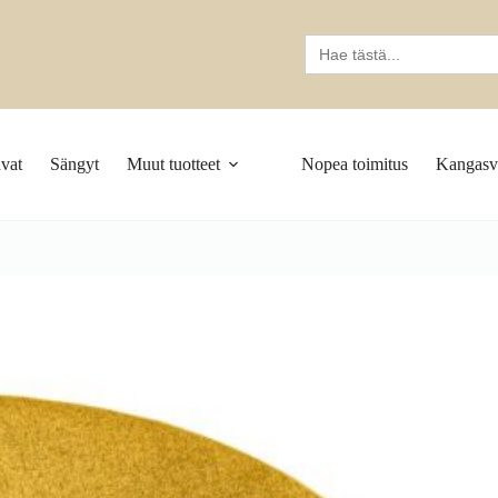
Search
for:
vat
Sängyt
Muut tuotteet
Nopea toimitus
Kangasva