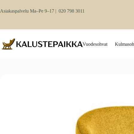
Skip
to
Asiakaspalvelu Ma–Pe 9–17 |
020 798 3011
content
Vuodesohvat
Kulmasoh