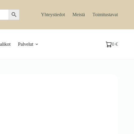
Search Button
Yhteystiedot
Meistä
Toimitustavat
likot
Palvelut
0
€
Ostoskori