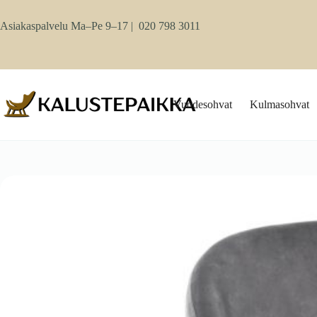
Skip
to
Asiakaspalvelu Ma–Pe 9–17 |
020 798 3011
content
Vuodesohvat
Kulmasohvat