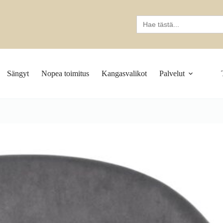
Search
for:
Sängyt
Nopea toimitus
Kangasvalikot
Palvelut