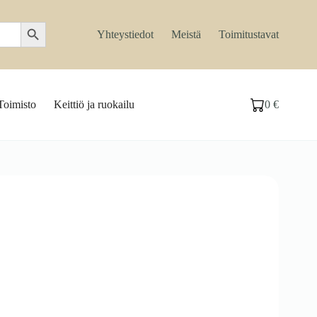
Search Button
Yhteystiedot
Meistä
Toimitustavat
Toimisto
Keittiö ja ruokailu
0
€
Ostoskori