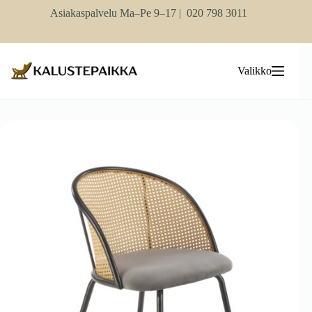
Skip
Asiakaspalvelu Ma–Pe 9–17 |
020 798 3011
to
content
Valikko