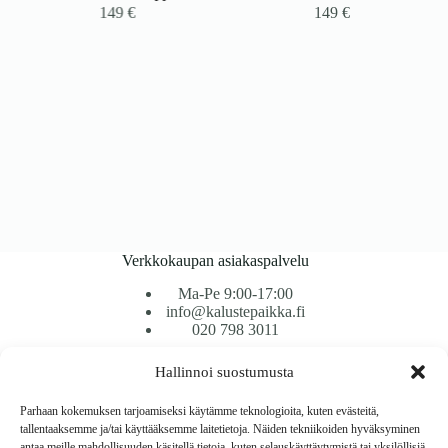
149
€
149
€
Verkkokaupan asiakaspalvelu
Ma-Pe 9:00-17:00
info@kalustepaikka.fi
020 798 3011
Hallinnoi suostumusta
Tavarantoimitus / Maksutavat
Toimitustavat
Parhaan kokemuksen tarjoamiseksi käytämme teknologioita, kuten evästeitä,
Maksutavat
tallentaaksemme ja/tai käyttääksemme laitetietoja. Näiden tekniikoiden hyväksyminen
Vaihto ja palautus
antaa meille mahdollisuuden käsitellä tietoja, kuten selauskäyttäytymistä tai yksilöllisiä