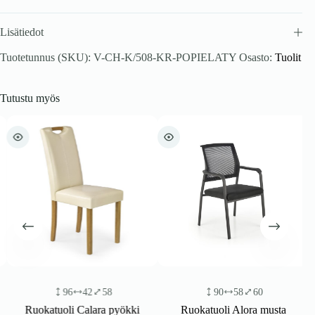
Lisätiedot
Tuotetunnus (SKU):
V-CH-K/508-KR-POPIELATY
Osasto:
Tuolit
Tutustu myös
96
42
58
90
58
60
Ruokatuoli Calara pyökki
Ruokatuoli Alora musta