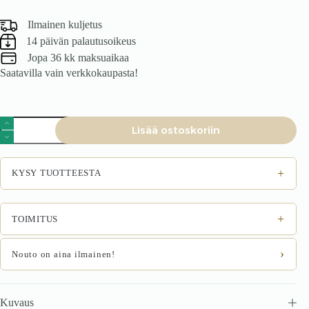
Ilmainen kuljetus
14 päivän palautusoikeus
Jopa 36 kk maksuaikaa
Saatavilla vain verkkokaupasta!
Ruokatuoli
Lisää ostoskoriin
Grayen
harmaa
määrä
+
KYSY TUOTTEESTA
+
TOIMITUS
›
Nouto on aina ilmainen!
Kuvaus